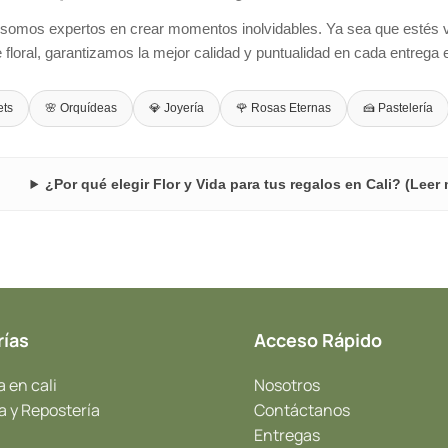
 somos expertos en crear momentos inolvidables. Ya sea que estés vi
e floral, garantizamos la mejor calidad y puntualidad en cada entrega e
ets
🌸 Orquídeas
💎 Joyería
🌹 Rosas Eternas
🍰 Pastelería
¿Por qué elegir Flor y Vida para tus regalos en Cali? (Leer
rías
Acceso Rápido
a en cali
Nosotros
a y Repostería
Contáctanos
Entregas