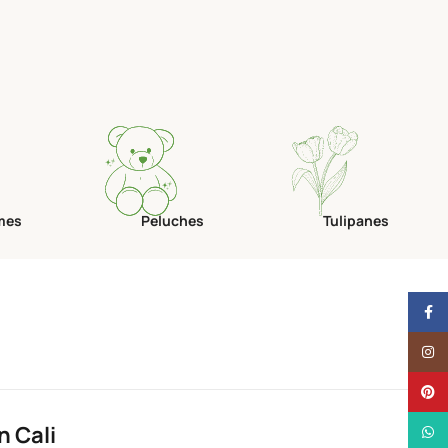
mes
Peluches
Tulipanes
Face
Insta
Pinte
 Cali
What