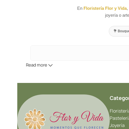
En
Floristería Flor y Vida
,
joyería o art
💐 Bouqu
Read more
Catego
Floristerí
Pastelerí
Joyería