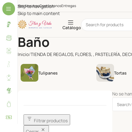
Sobre Nosotros
Skip to navigation
Contáctanos
Entregas
Skip to main content
Catálogo
Baño
Inicio
TIENDA DE REGALOS, FLORES, , PASTELERÍA, DE
Tulipanes
Tortas
No se han
Filtrar productos
Cerrar