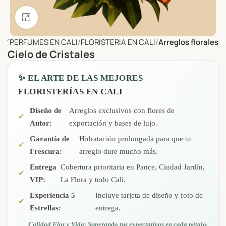
Click to enlarge
S Y PERFUMES EN CALI
FLORISTERIA EN CALI
Arreglos florales
Cielo de Cristales
✨ EL ARTE DE LAS MEJORES
FLORISTERÍAS EN CALI
Diseño de
Arreglos exclusivos con flores de
✔
Autor:
exportación y bases de lujo.
Garantía de
Hidratación prolongada para que tu
✔
Frescura:
arreglo dure mucho más.
Entrega
Cobertura prioritaria en Pance, Ciudad Jardín,
✔
VIP:
La Flora y todo Cali.
Experiencia 5
Incluye tarjeta de diseño y foto de
✔
Estrellas:
entrega.
Calidad Flor y Vida: Superando tus expectativas en cada pétalo.