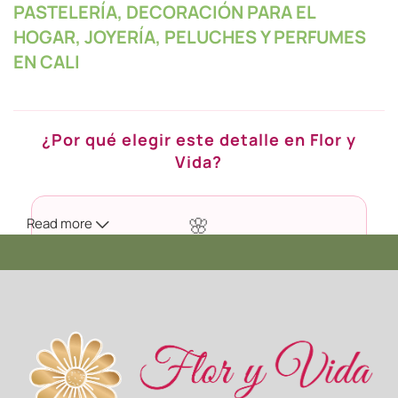
PASTELERÍA, DECORACIÓN PARA EL
HOGAR, JOYERÍA, PELUCHES Y PERFUMES
EN CALI
¿Por qué elegir este detalle en Flor y
Vida?
Read more
🌸
Calidad Premium
Seleccionamos cada flor en su punto exacto de apertura
para que dure más tiempo en casa.
🚚