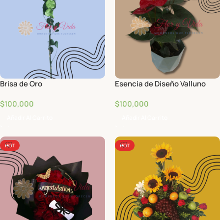
Brisa de Oro
Esencia de Diseño Valluno
$
100,000
$
100,000
Añadir Al Carrito
Añadir Al Carrito
HOT
HOT