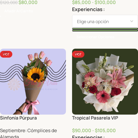
$
80,000
$
85,000
-
$
100,000
$
120,000
Experiencias
Añadir Al Carrito
Seleccionar Opciones
HOT
HOT
Sinfonía Púrpura
Tropical Pasarela VIP
Septiembre: Cómplices de
$
90,000
-
$
105,000
Alameda
Experiencias