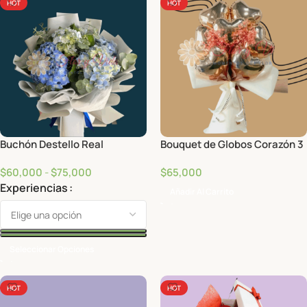
HOT
HOT
Buchón Destello Real
Bouquet de Globos Corazón 3
$
60,000
-
$
75,000
$
65,000
Experiencias
Añadir Al Carrito
Seleccionar Opciones
HOT
HOT