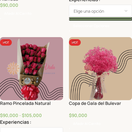
$
90,000
Añadir Al Carrito
Seleccionar Opciones
HOT
HOT
Ramo Pincelada Natural
Copa de Gala del Bulevar
$
90,000
-
$
105,000
$
90,000
Experiencias
Añadir Al Carrito