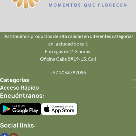
Envío en Cali
Repartos seguros en Pance, Ciudad Jardín, Oeste y Norte.
¡Llegamos hoy mismo!
Distribuimos productos de alta calidad en diferentes categorías
en la ciudad de cali.
💌
Entregas de 2-3 horas.
Tu Mensaje
Oficina Calle 8#19-15, Cali
Incluye una tarjeta personalizada con tu mensaje impreso
+57 3058787095
en papelería de lujo.
Categorías
Acceso Rápido
Encuéntranos:
✨
Completa tu Regalo
Añade
joyería
,
perfumes
o
postres
.
Social links: