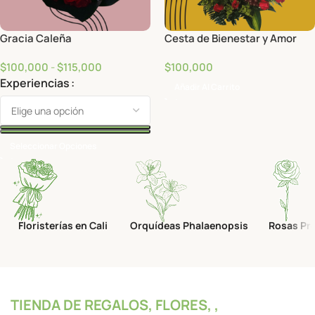
Gracia Caleña
Cesta de Bienestar y Amor
$
100,000
-
$
115,000
$
100,000
Experiencias
Añadir Al Carrito
Seleccionar Opciones
Floristerías en Cali
Orquídeas Phalaenopsis
Rosas Pr
TIENDA DE REGALOS, FLORES, ,