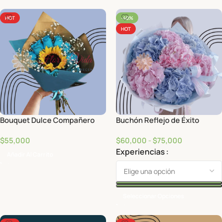
HOT
-40%
HOT
Bouquet Dulce Compañero
Buchón Reflejo de Éxito
$
55,000
$
60,000
-
$
75,000
Experiencias
Añadir Al Carrito
Seleccionar Opciones