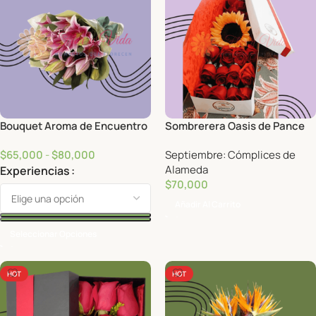
Bouquet Aroma de Encuentro
Sombrerera Oasis de Pance
$
65,000
-
$
80,000
Septiembre: Cómplices de
Alameda
Experiencias
$
70,000
Añadir Al Carrito
Seleccionar Opciones
HOT
HOT