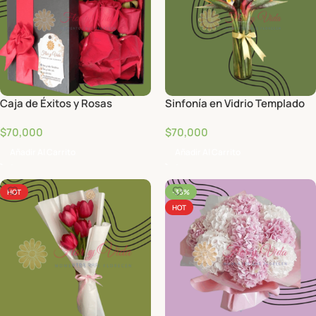
Caja de Éxitos y Rosas
Sinfonía en Vidrio Templado
$
70,000
$
70,000
Añadir Al Carrito
Añadir Al Carrito
HOT
-33%
HOT