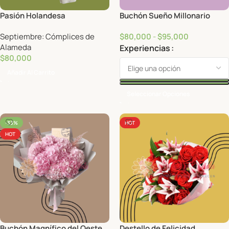
Pasión Holandesa
Buchón Sueño Millonario
Septiembre: Cómplices de
$
80,000
-
$
95,000
Alameda
Experiencias
$
80,000
Añadir Al Carrito
Seleccionar Opciones
-33%
HOT
HOT
Buchón Magnífico del Oeste
Destello de Felicidad