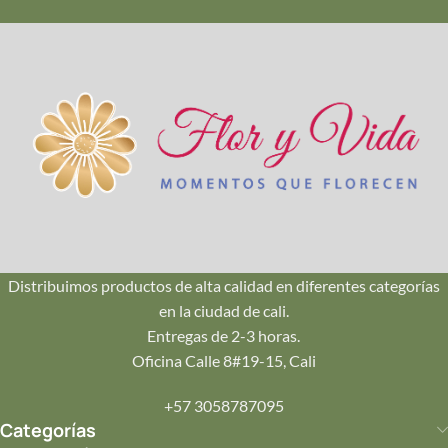
Calidad Premium
Seleccionamos cada flor en su punto exacto de apertura
para que dure más tiempo en casa.
🚚
Envío en Cali
Repartos seguros en Pance, Ciudad Jardín, Oeste y Norte.
¡Llegamos hoy mismo!
Distribuimos productos de alta calidad en diferentes categorías
en la ciudad de cali.
💌
Entregas de 2-3 horas.
Tu Mensaje
Oficina Calle 8#19-15, Cali
Incluye una tarjeta personalizada con tu mensaje impreso
+57 3058787095
en papelería de lujo.
Categorías