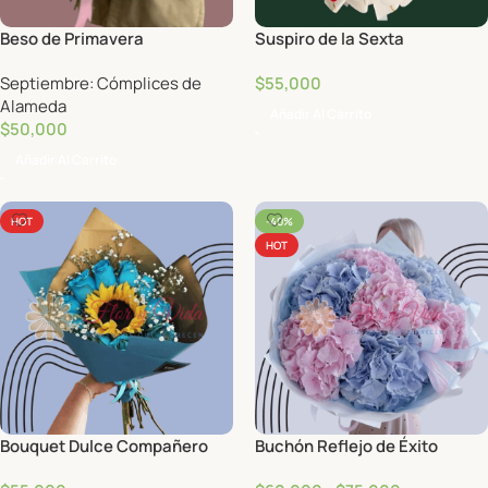
Beso de Primavera
Suspiro de la Sexta
Septiembre: Cómplices de
$
55,000
Alameda
Añadir Al Carrito
$
50,000
Añadir Al Carrito
HOT
-40%
HOT
Bouquet Dulce Compañero
Buchón Reflejo de Éxito