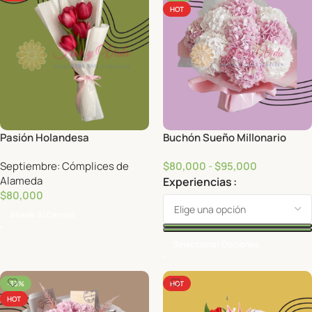
HOT
Pasión Holandesa
Buchón Sueño Millonario
Septiembre: Cómplices de
$
80,000
-
$
95,000
Alameda
Experiencias
$
80,000
Añadir Al Carrito
Seleccionar Opciones
-33%
HOT
HOT