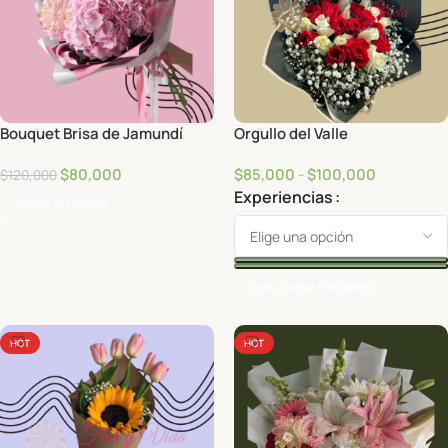
Bouquet Brisa de Jamundí
Orgullo del Valle
$
80,000
$
85,000
-
$
100,000
$
120,000
Experiencias
Añadir Al Carrito
Seleccionar Opciones
HOT
HOT