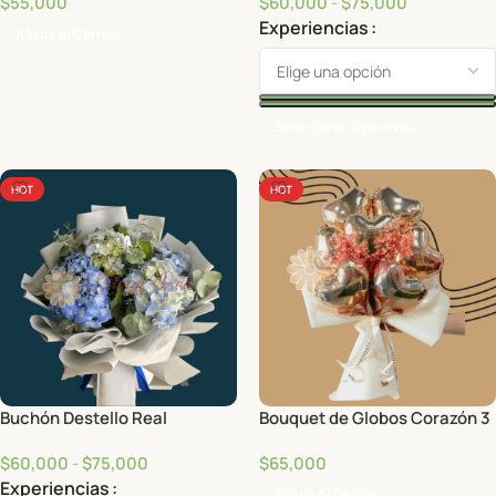
$
55,000
$
60,000
-
$
75,000
Experiencias
Añadir Al Carrito
Seleccionar Opciones
HOT
HOT
Buchón Destello Real
Bouquet de Globos Corazón 3
$
60,000
-
$
75,000
$
65,000
Experiencias
Añadir Al Carrito