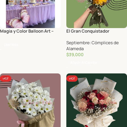
Magia y Color Balloon Art –
El Gran Conquistador
Decoración con globos
Septiembre: Cómplices de
Leer Más
Alameda
$
39,000
Añadir Al Carrito
HOT
HOT