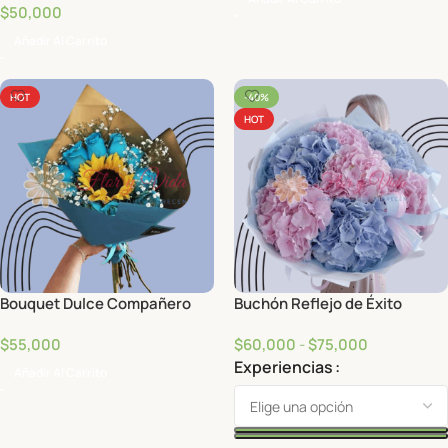
$
50,000
Añadir Al Carrito
HOT
-40%
HOT
Bouquet Dulce Compañero
Buchón Reflejo de Éxito
$
55,000
$
60,000
-
$
75,000
Experiencias
Añadir Al Carrito