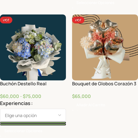
Seleccionar Opciones
HOT
HOT
Buchón Destello Real
Bouquet de Globos Corazón 3
$
60,000
-
$
75,000
$
65,000
Experiencias
Añadir Al Carrito
Seleccionar Opciones