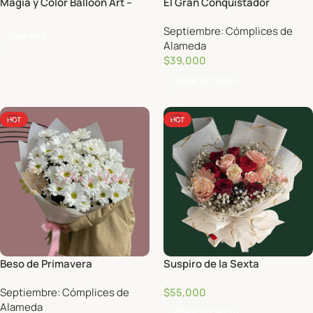
Magia y Color Balloon Art –
El Gran Conquistador
Decoración con globos
Septiembre: Cómplices de
Leer Más
Alameda
$
39,000
Añadir Al Carrito
HOT
HOT
Beso de Primavera
Suspiro de la Sexta
Septiembre: Cómplices de
$
55,000
Alameda
Añadir Al Carrito