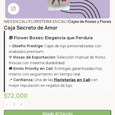
Click to enlarge
RFUMES EN CALI
FLORISTERIA EN CALI
Cajas de Rosas y Flores
Caja Secreto de Amor
🎁 Flower Boxes: Elegancia que Perdura
⭐
Diseño Prestige:
Cajas de lujo personalizadas con
acabados premium.
🌹
Rosas de Exportación:
Selección manual de flores
frescas con máxima durabilidad.
🚚
Envío Priority en Cali:
Entregas garantizadas hoy
mismo con seguimiento en tiempo real.
📍
Confianza:
Una de las
Floristerías en Cali
con
mejor reputación en regalos de lujo.
$
72,000
Añadir Al Carrito