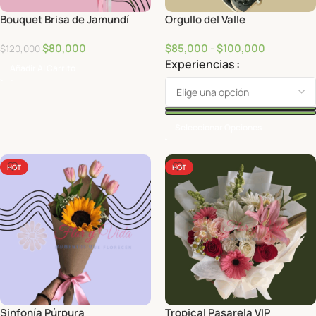
Bouquet Brisa de Jamundí
Orgullo del Valle
$
80,000
$
85,000
-
$
100,000
$
120,000
Experiencias
Añadir Al Carrito
Seleccionar Opciones
HOT
HOT
Sinfonía Púrpura
Tropical Pasarela VIP