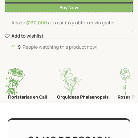
Buy Now
Añade
$
130,000
a tu carrito y obtén envío gratis!
Add to wishlist
9
People watching this product now!
Floristerías en Cali
Orquídeas Phalaenopsis
Rosas Pr