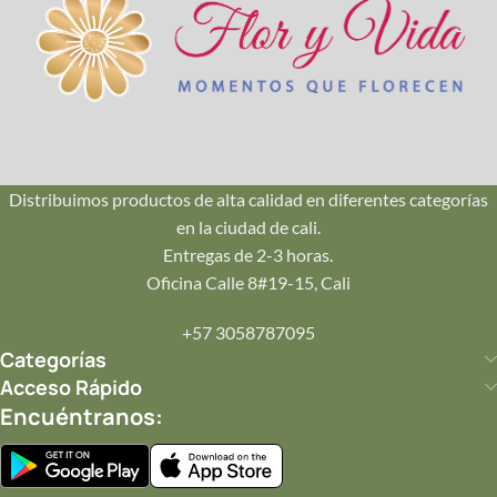
🚚
Envío en Cali
Repartos seguros en Pance, Ciudad Jardín, Oeste y Norte.
¡Llegamos hoy mismo!
Distribuimos productos de alta calidad en diferentes categorías
en la ciudad de cali.
💌
Entregas de 2-3 horas.
Tu Mensaje
Oficina Calle 8#19-15, Cali
Incluye una tarjeta personalizada con tu mensaje impreso
+57 3058787095
en papelería de lujo.
Categorías
Acceso Rápido
Encuéntranos:
✨
Completa tu Regalo