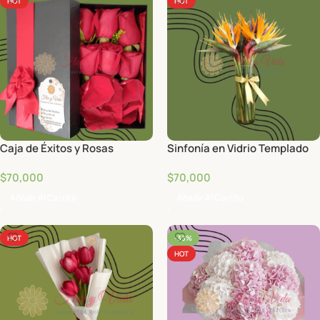
HOT
HOT
Caja de Éxitos y Rosas
Sinfonía en Vidrio Templado
$
70,000
$
70,000
Añadir Al Carrito
Añadir Al Carrito
HOT
-33%
HOT