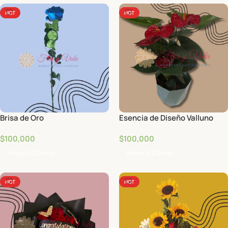
HOT
HOT
Brisa de Oro
Esencia de Diseño Valluno
$
100,000
$
100,000
Añadir Al Carrito
Añadir Al Carrito
HOT
HOT