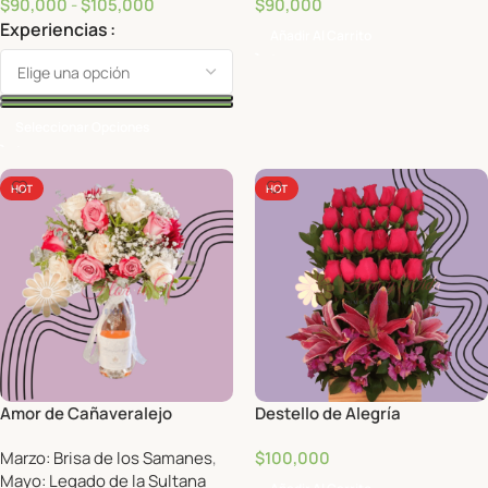
$
90,000
-
$
105,000
$
90,000
Experiencias
Añadir Al Carrito
Seleccionar Opciones
HOT
HOT
Amor de Cañaveralejo
Destello de Alegría
Marzo: Brisa de los Samanes
,
$
100,000
Mayo: Legado de la Sultana