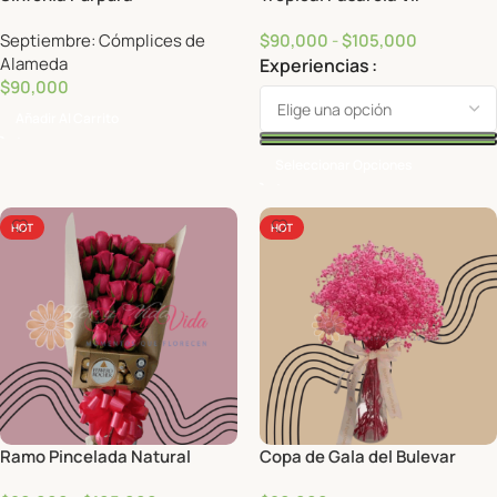
Septiembre: Cómplices de
$
90,000
-
$
105,000
Alameda
Experiencias
$
90,000
Añadir Al Carrito
Seleccionar Opciones
HOT
HOT
Ramo Pincelada Natural
Copa de Gala del Bulevar