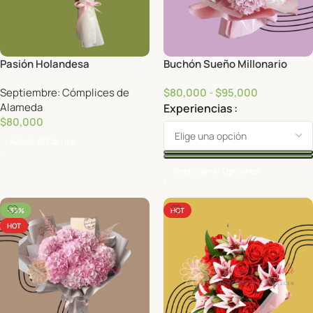
Pasión Holandesa
Buchón Sueño Millonario
Septiembre: Cómplices de
$
80,000
-
$
95,000
Alameda
Experiencias
$
80,000
Añadir Al Carrito
Seleccionar Opciones
-33%
HOT
HOT