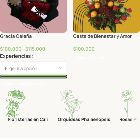
Gracia Caleña
Cesta de Bienestar y Amor
$
100,000
-
$
115,000
$
100,000
Experiencias
Añadir Al Carrito
Seleccionar Opciones
Floristerías en Cali
Orquídeas Phalaenopsis
Rosas Pr