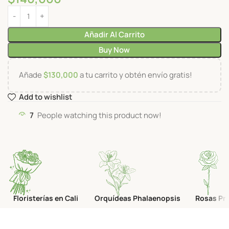
Añadir Al Carrito
Buy Now
Añade
$
130,000
a tu carrito y obtén envío gratis!
Add to wishlist
7
People watching this product now!
Floristerías en Cali
Orquídeas Phalaenopsis
Rosas Pr