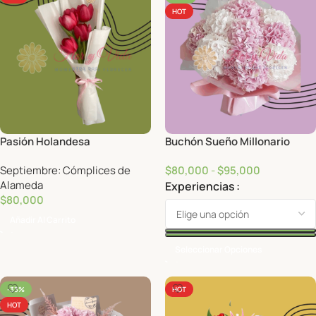
HOT
Pasión Holandesa
Buchón Sueño Millonario
Septiembre: Cómplices de
$
80,000
-
$
95,000
Alameda
Experiencias
$
80,000
Añadir Al Carrito
Seleccionar Opciones
-33%
HOT
HOT