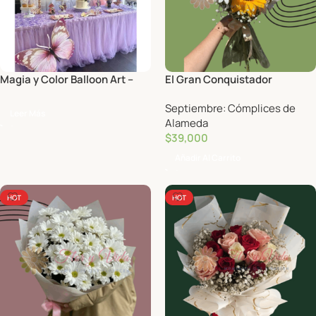
Magia y Color Balloon Art –
El Gran Conquistador
Decoración con globos
Septiembre: Cómplices de
Leer Más
Alameda
$
39,000
Añadir Al Carrito
HOT
HOT