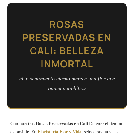
ROSAS
PRESERVADAS EN
CALI: BELLEZA
INMORTAL
«Un sentimiento eterno merece una flor que
nunca marchite.»
Con nuestras
Rosas Preservadas en Cali
Detener el tiempo
es posible. En
Floristería Flor y Vida
, seleccionamos las