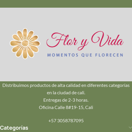
Calidad Premium
Seleccionamos cada flor en su punto exacto de apertura
para que dure más tiempo en casa.
🚚
Envío en Cali
Repartos seguros en Pance, Ciudad Jardín, Oeste y Norte.
¡Llegamos hoy mismo!
Distribuimos productos de alta calidad en diferentes categorías
en la ciudad de cali.
💌
Entregas de 2-3 horas.
Tu Mensaje
Oficina Calle 8#19-15, Cali
Incluye una tarjeta personalizada con tu mensaje impreso
+57 3058787095
en papelería de lujo.
Categorías