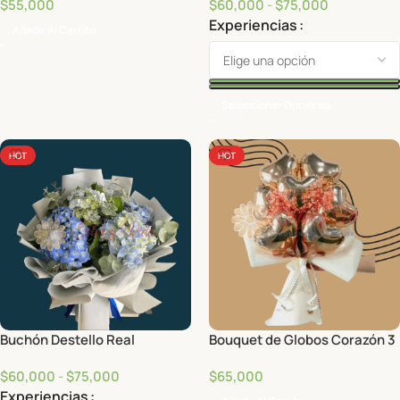
$
55,000
$
60,000
-
$
75,000
Experiencias
Añadir Al Carrito
Seleccionar Opciones
HOT
HOT
Buchón Destello Real
Bouquet de Globos Corazón 3
$
60,000
-
$
75,000
$
65,000
Experiencias