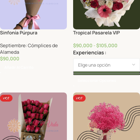
Sinfonía Púrpura
Tropical Pasarela VIP
Septiembre: Cómplices de
$
90,000
-
$
105,000
Alameda
Experiencias
$
90,000
Añadir Al Carrito
Seleccionar Opciones
HOT
HOT