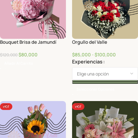
Bouquet Brisa de Jamundí
Orgullo del Valle
$
80,000
$
85,000
-
$
100,000
$
120,000
Experiencias
Añadir Al Carrito
Seleccionar Opciones
HOT
HOT