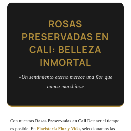
ROSAS
PRESERVADAS EN
CALI: BELLEZA
INMORTAL
«Un sentimiento eterno merece una flor que
nunca marchite.»
Con nuestras
Rosas Preservadas en Cali
Detener el tiempo
es posible. En
Floristería Flor y Vida
, seleccionamos las