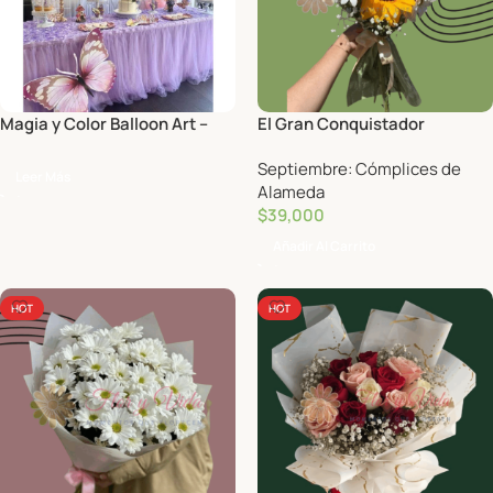
Magia y Color Balloon Art –
El Gran Conquistador
Decoración con globos
Septiembre: Cómplices de
Leer Más
Alameda
$
39,000
Añadir Al Carrito
HOT
HOT