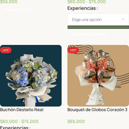
$
55,000
$
60,000
-
$
75,000
Experiencias
Añadir Al Carrito
Seleccionar Opciones
HOT
HOT
Buchón Destello Real
Bouquet de Globos Corazón 3
$
60,000
-
$
75,000
$
65,000
Experiencias