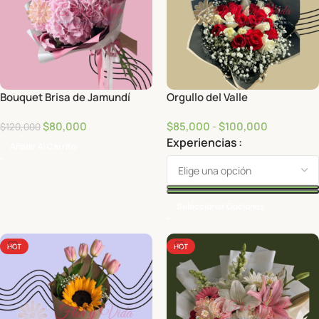
Bouquet Brisa de Jamundí
Orgullo del Valle
$
80,000
$
85,000
-
$
100,000
$
120,000
Experiencias
Añadir Al Carrito
Seleccionar Opciones
HOT
HOT