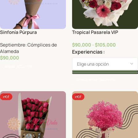
Sinfonía Púrpura
Tropical Pasarela VIP
Septiembre: Cómplices de
$
90,000
-
$
105,000
Alameda
Experiencias
$
90,000
Añadir Al Carrito
Seleccionar Opciones
HOT
HOT