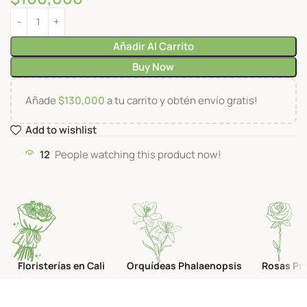
Añadir Al Carrito
Buy Now
Añade
$
130,000
a tu carrito y obtén envío gratis!
Add to wishlist
12
People watching this product now!
Floristerías en Cali
Orquídeas Phalaenopsis
Rosas Pr