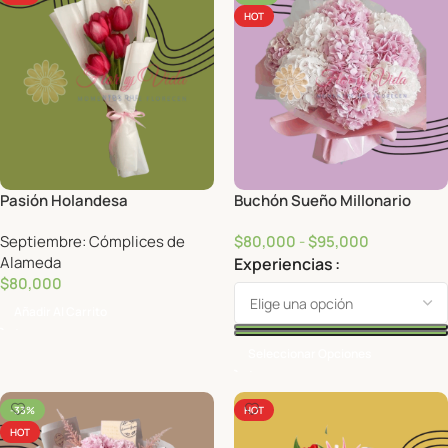
HOT
Pasión Holandesa
Buchón Sueño Millonario
Septiembre: Cómplices de
$
80,000
-
$
95,000
Alameda
Experiencias
$
80,000
Añadir Al Carrito
Seleccionar Opciones
-33%
HOT
HOT