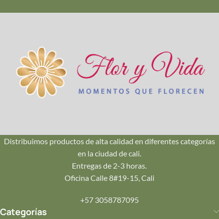
Calidad Premium
Seleccionamos cada flor en su punto exacto de apertura
para que dure más tiempo en casa.
🚚
Envío en Cali
Repartos seguros en Pance, Ciudad Jardín, Oeste y Norte.
¡Llegamos hoy mismo!
Distribuimos productos de alta calidad en diferentes categorías
en la ciudad de cali.
💌
Entregas de 2-3 horas.
Tu Mensaje
Oficina Calle 8#19-15, Cali
Incluye una tarjeta personalizada con tu mensaje impreso
+57 3058787095
en papelería de lujo.
Categorías