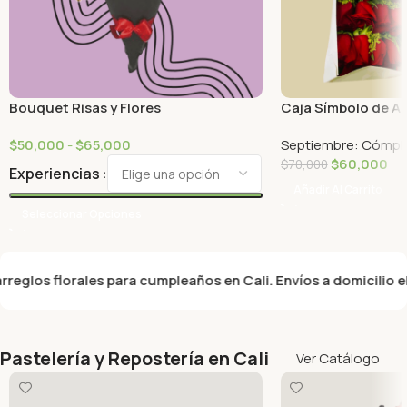
Bouquet Risas y Flores
Caja Símbolo de A
$
50,000
-
$
65,000
Septiembre: Cómpl
$
60,000
$
70,000
Experiencias
Añadir Al Carrito
Seleccionar Opciones
s florales para cumpleaños en Cali. Envíos a domicilio el mism
Pastelería y Repostería en Cali
Ver Catálogo