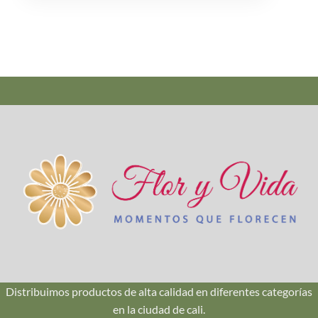
Marta Lucía G.
★★★★★
"Tienen flores muy frescas y variadas.
El servicio de entrega a domicilio en
Cali funciona de maravilla."
Andrés Felipe
★★★★★
"Excelente atención, muy amables y
dispuestos a colaborar. Las flores
duraron muchos días."
Distribuimos productos de alta calidad en diferentes categorías
Elena Quiñónez
en la ciudad de cali.
★★★★★