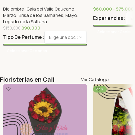
FLOWERBOMB DEW EDP 100ML.
Diciembre: Gala del Valle Caucano
,
$
60,000
-
$
75,000
Marzo: Brisa de los Samanes
,
Mayo:
Experiencias
Legado de la Sultana
$
90,000
$
150,000
Seleccionar Opcion
Tipo De Perfume
Seleccionar Opciones
Floristerías en Cali
Ver Catálogo
-14%