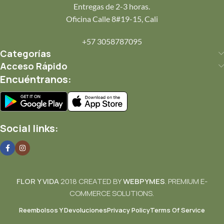
Entregas de 2-3 horas.
"Hice un pedido desde el exterior y
Oficina Calle 8#19-15, Cali
todo salió perfecto. Muy confiables
para dar sorpresas."
+57 3058787095
Categorías
Acceso Rápido
Ricardo Mejía
Encuéntranos:
★★★★★
"La mejor floristería de la Alameda.
Calidad y precio justo. Muy
profesionales."
Social links:
Sonia Restrepo
★★★★★
FLOR Y VIDA
2018 CREATED BY
WEBPYMES
. PREMIUM E-
"Diseños muy modernos y elegantes.
Siempre que necesito un detalle,
COMMERCE SOLUTIONS.
acudo a ellos."
Reembolsos Y Devoluciones
Privacy Policy
Terms Of Service