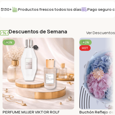
15%OFF EN
0+
Productos frescos todos los días
Pago seguro con cu
FLORISTERÍA
1er compra
Ver Catálogo
Descuentos de Semana
Ver Descuentos
-40%
-40%
HOT
PERFUME MUJER VIKTOR ROLF
Buchón Reflejo de 