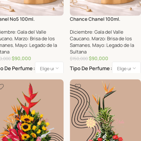
nel No5 100ml.
Chance Chanel 100ml.
iembre: Gala del Valle
Diciembre: Gala del Valle
ucano
,
Marzo: Brisa de los
Caucano
,
Marzo: Brisa de los
manes
,
Mayo: Legado de la
Samanes
,
Mayo: Legado de la
tana
Sultana
$
90,000
$
90,000
0,000
$
150,000
po De Perfume
Tipo De Perfume