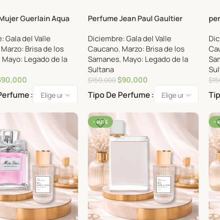
Mujer Guerlain Aqua
Perfume Jean Paul Gaultier
per
 125ml Eau de parfum
Classique Mujer 100ml.
: Gala del Valle
Diciembre: Gala del Valle
Dic
,
Marzo: Brisa de los
Caucano
,
Marzo: Brisa de los
Ca
,
Mayo: Legado de la
Samanes
,
Mayo: Legado de la
Sa
Sultana
Sul
$
90,000
$
90,000
$
150,000
$
15
 Perfume
Tipo De Perfume
Ti
-40%
-