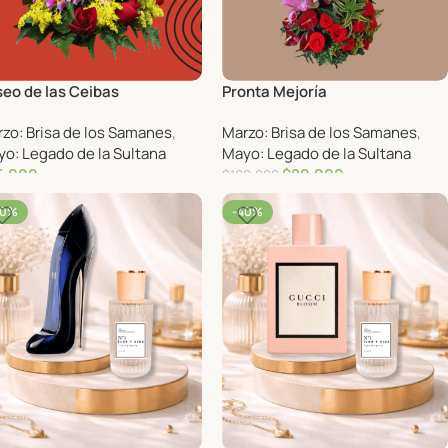
eo de las Ceibas
Pronta Mejoría
zo: Brisa de los Samanes
,
Marzo: Brisa de los Samanes
,
o: Legado de la Sultana
Mayo: Legado de la Sultana
5,000
$
80,000
$
100,000
40%
-40%