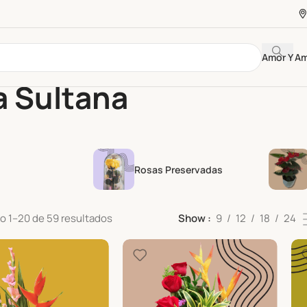
Amor Y A
a Sultana
Rosas Preservadas
o 1–20 de 59 resultados
Show
9
12
18
24