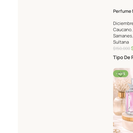
Perfume 
Allegoria
Diciembre
Caucano
Samanes
Sultana
$
150,000
Tipo De
-40%