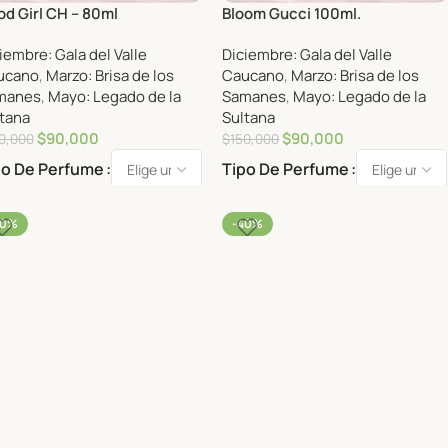
d Girl CH – 80ml
Bloom Gucci 100ml.
iembre: Gala del Valle
Diciembre: Gala del Valle
ucano
,
Marzo: Brisa de los
Caucano
,
Marzo: Brisa de los
manes
,
Mayo: Legado de la
Samanes
,
Mayo: Legado de la
tana
Sultana
$
90,000
$
90,000
0,000
$
150,000
po De Perfume
Tipo De Perfume
40%
-40%