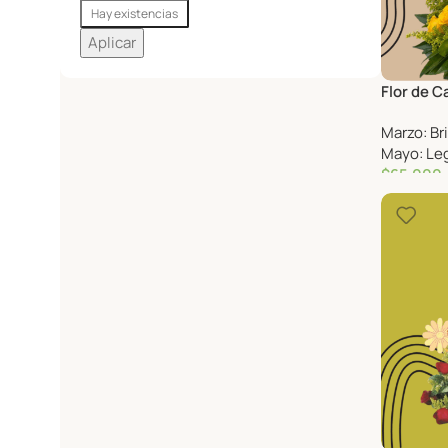
Hay existencias
Aplicar
Flor de C
Marzo: Br
Mayo: Leg
$
65,000