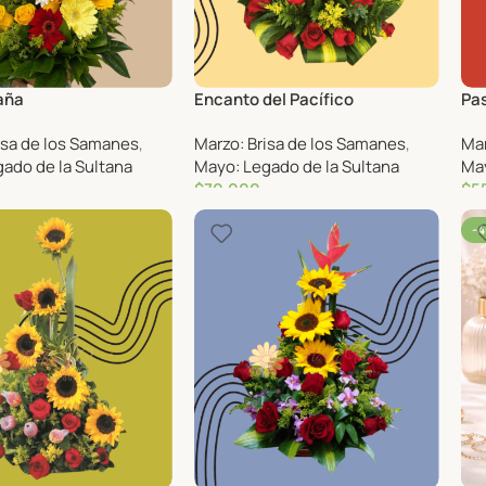
aña
Encanto del Pacífico
Pas
isa de los Samanes
,
Marzo: Brisa de los Samanes
,
Mar
ado de la Sultana
Mayo: Legado de la Sultana
May
$
70,000
$
5
-