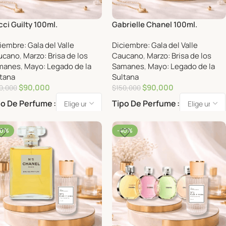
ci Guilty 100ml.
Gabrielle Chanel 100ml.
iembre: Gala del Valle
Diciembre: Gala del Valle
ucano
,
Marzo: Brisa de los
Caucano
,
Marzo: Brisa de los
manes
,
Mayo: Legado de la
Samanes
,
Mayo: Legado de la
tana
Sultana
$
90,000
$
90,000
0,000
$
150,000
po De Perfume
Tipo De Perfume
40%
-40%