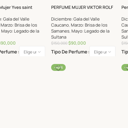
Mujer Yves saint
PERFUME MUJER VIKTOR ROLF
Pe
lack Opium Glitter
FLOWERBOMB DEW EDP 100ML.
Mil
: Gala del Valle
Diciembre: Gala del Valle
Dic
ude parfum.
,
Marzo: Brisa de los
Caucano
,
Marzo: Brisa de los
Ca
,
Mayo: Legado de la
Samanes
,
Mayo: Legado de la
Sa
Sultana
Sul
$
90,000
$
90,000
$
150,000
$
15
 Perfume
Tipo De Perfume
Ti
-40%
-