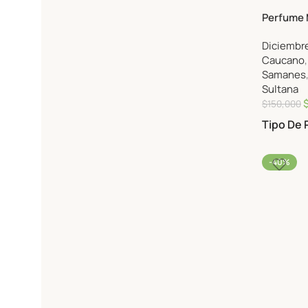
Perfume 
laurent B
Diciembre
100ml Ea
Caucano
Samanes
Sultana
$
150,000
Tipo De
-40%