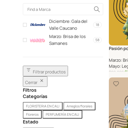
Diciembre: Gala del
18
Valle Caucano
Marzo: Brisa de los
58
Samanes
Pasión po
Marzo: Br
Mayo: Leg
Filtrar productos
$
$
80,000
Cerrar
Filtros
Categorías
FLORISTERIA EN CALI
Arreglos florales
Floreros
PERFUMERÍA EN CALI
Estado