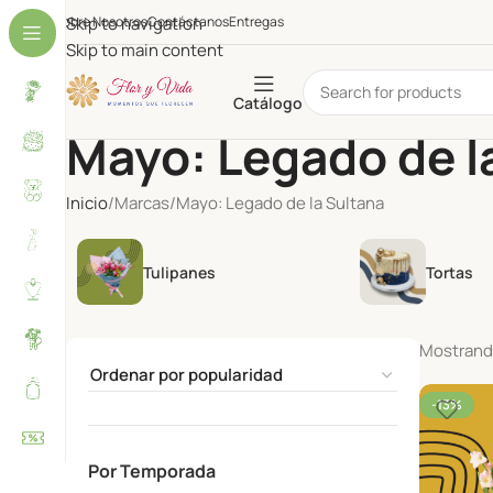
Sobre Nosotros
Skip to navigation
Contáctanos
Entregas
Skip to main content
Catálogo
Mayo: Legado de l
Inicio
Marcas
Mayo: Legado de la Sultana
Tulipanes
Tortas
Mostrand
-13%
Por Temporada