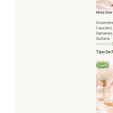
Miss Dio
100ml.
Diciembre
Caucano
Samanes
Sultana
$
150,000
Tipo De
-40%