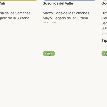
Cali
Susurros del Valle
Goo
isa de los Samanes
,
Marzo: Brisa de los Samanes
,
Dic
ado de la Sultana
Mayo: Legado de la Sultana
Ca
$
60,000
Sa
Sul
$
15
Ti
-40%
-