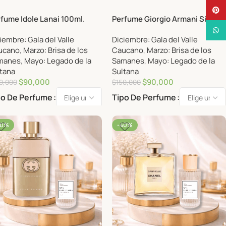
Pinte
fume Idole Lanai 100ml.
Perfume Giorgio Armani Si
Passione Mujer 100ml Eau de
What
iembre: Gala del Valle
Diciembre: Gala del Valle
parfum
ucano
,
Marzo: Brisa de los
Caucano
,
Marzo: Brisa de los
manes
,
Mayo: Legado de la
Samanes
,
Mayo: Legado de la
tana
Sultana
$
90,000
$
90,000
0,000
$
150,000
po De Perfume
Tipo De Perfume
40%
-40%