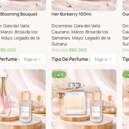
r Blooming Bouquet
Her Burberry 100ml.
Guc
: Gala del Valle
Diciembre: Gala del Valle
Dic
,
Marzo: Brisa de los
Caucano
,
Marzo: Brisa de los
Ca
,
Mayo: Legado de la
Samanes
,
Mayo: Legado de la
Sa
Sultana
Sul
$
90,000
$
90,000
$
150,000
$
15
 Perfume
Tipo De Perfume
Ti
-40%
-