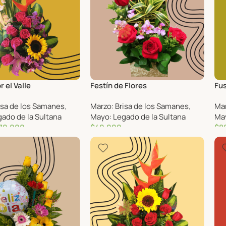
r el Valle
Festín de Flores
Fus
isa de los Samanes
,
Marzo: Brisa de los Samanes
,
Mar
ado de la Sultana
Mayo: Legado de la Sultana
May
70,000
$
40,000
$
8