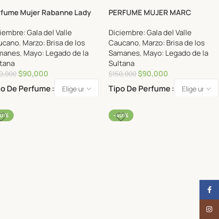
rfume Mujer Rabanne Lady
PERFUME MUJER MARC
lion 100ml.
JACOBS LOVE EDT 100ML.
iembre: Gala del Valle
Diciembre: Gala del Valle
ucano
,
Marzo: Brisa de los
Caucano
,
Marzo: Brisa de los
manes
,
Mayo: Legado de la
Samanes
,
Mayo: Legado de la
tana
Sultana
$
90,000
$
90,000
0,000
$
150,000
po De Perfume
Tipo De Perfume
40%
-40%
Face
Insta