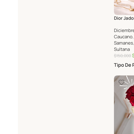
Dior Jado
Diciembre
Caucano
Samanes
Sultana
$
150,000
Tipo De