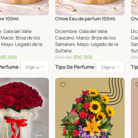
re 100ml.
Chloe Eau de parfum 100ml.
Cha
: Gala del Valle
Diciembre: Gala del Valle
Dic
,
Marzo: Brisa de los
Caucano
,
Marzo: Brisa de los
Ca
,
Mayo: Legado de la
Samanes
,
Mayo: Legado de la
Sa
Sultana
Sul
$
90,000
$
90,000
$
150,000
$
15
 Perfume
Tipo De Perfume
Ti