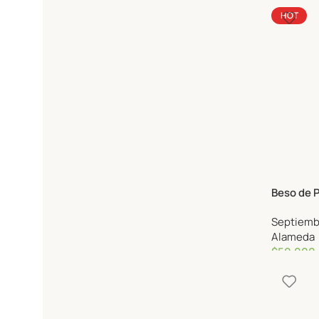
Experien
HOT
Beso de 
Septiemb
Alameda
$
50,000