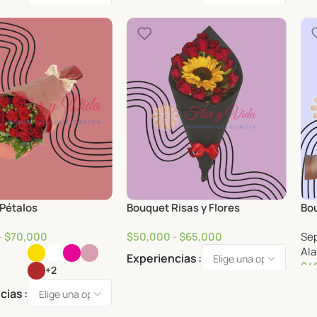
cias
Experiencias
Ex
 Pétalos
Bouquet Risas y Flores
Bou
-
$
70,000
$
50,000
-
$
65,000
Sep
Al
Experiencias
$
4
+2