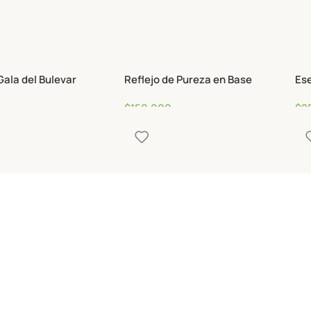
ala del Bulevar
Reflejo de Pureza en Base
Ese
$
150,000
$
2