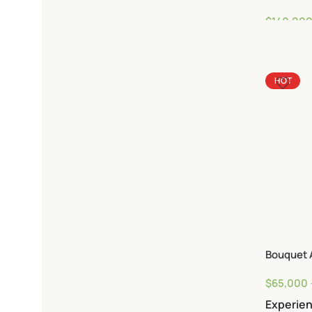
Cáliz de 
$
140,00
HOT
Bouquet 
$
65,000