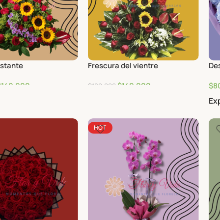
istante
Frescura del vientre
Des
$
140,000
$
140,000
$
8
$
180,000
Ex
HOT