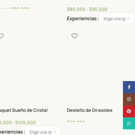
quet Brisa de Jamundí
Destello de Felicidad
$
80,000
$
80,000
-
$
95,000
0,000
Experiencias
Face
Insta
Pinte
quet Sueño de Cristal
Destello de Girasoles
What
0,000
-
$
105,000
$
70,000