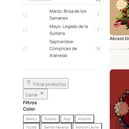
Marzo: Brisa de los
7
Samanes
Mayo: Legado de la
7
Sultana
Abrazo D
Septiembre:
Cómplices de
15
$
180,000
Alameda
Filtrar productos
Cerrar
Filtros
Color