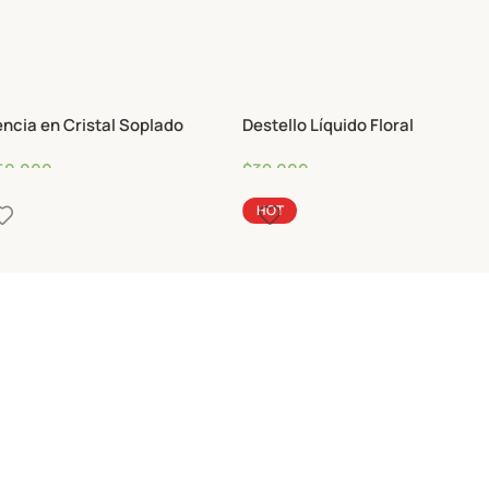
ncia en Cristal Soplado
Destello Líquido Floral
50,000
$
39,000
HOT