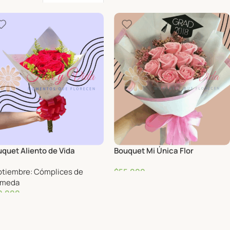
periencias
quet Aliento de Vida
Bouquet Mi Única Flor
tiembre: Cómplices de
$
55,000
ameda
0,000