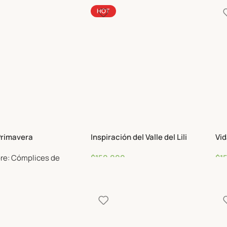
cias
HOT
Primavera
Inspiración del Valle del Lili
Vid
re: Cómplices de
$
150,000
$
1