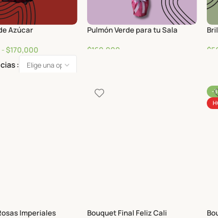
de Azúcar
Pulmón Verde para tu Sala
Bri
-
$
170,000
$
160,000
$
5
cias
-
H