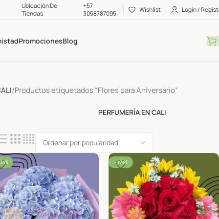
Ubicación De Tiendas
+57 3058787095
Wishlist
Login / Regist
mistad
Promociones
Blog
CALI
Productos etiquetados “Flores para Aniversario”
Plantas
PERFUMERÍA EN CALI
33%
-17%