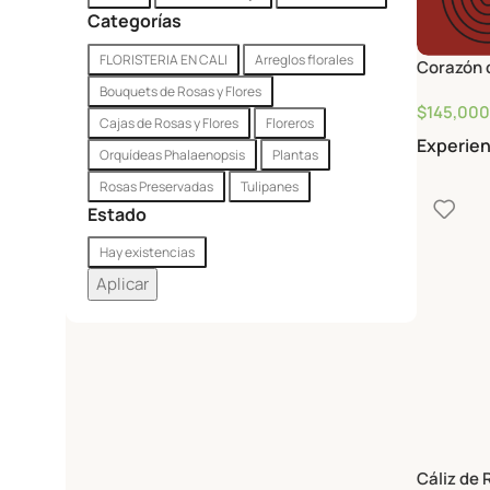
Blanco
Rosado
Rojo
Amarillo
Fucsia
Salmón Naranja
Mora en Leche
Categorías
FLORISTERIA EN CALI
Arreglos florales
Corazón 
Bouquets de Rosas y Flores
$
145,000
Cajas de Rosas y Flores
Floreros
Experien
Orquídeas Phalaenopsis
Plantas
Rosas Preservadas
Tulipanes
Estado
Hay existencias
Aplicar