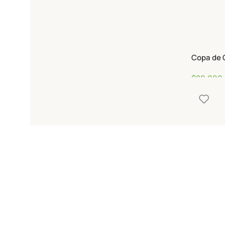
Copa de G
$
90,000