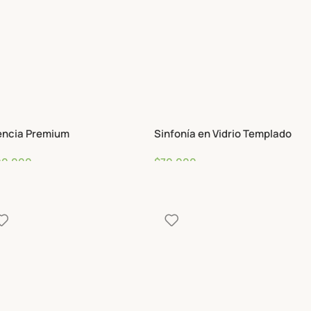
encia Premium
Sinfonía en Vidrio Templado
00,000
$
70,000