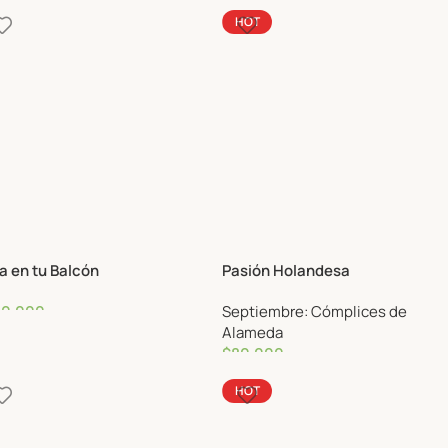
HOT
a en tu Balcón
Pasión Holandesa
50,000
Septiembre: Cómplices de
Alameda
$
80,000
HOT