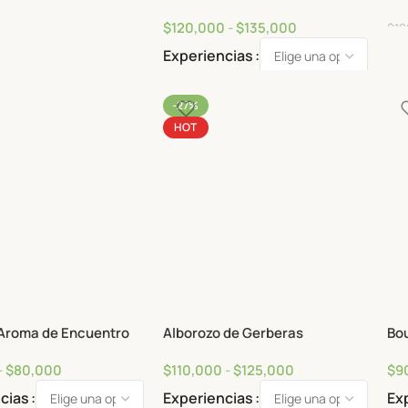
Rosas Imperiales
Bouquet Final Feliz Cali
Bou
0
$
120,000
-
$
135,000
$
12
Experiencias
-27%
HOT
Aroma de Encuentro
Alborozo de Gerberas
Bou
-
$
80,000
$
110,000
-
$
125,000
$
9