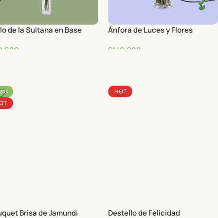
llo de la Sultana en Base
Ánfora de Luces y Flores
0,000
$
140,000
33%
HOT
OT