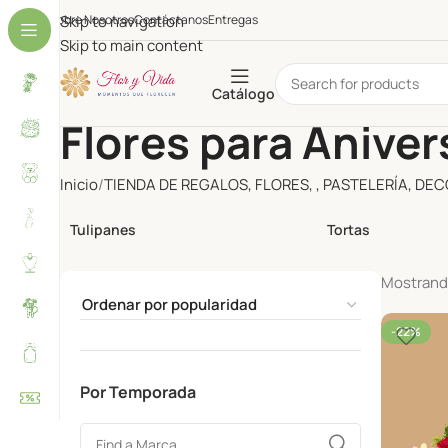
Sobre Nosotros
Skip to navigation
Contáctanos
Entregas
Skip to main content
Catálogo
Flores para Aniver
Inicio
TIENDA DE REGALOS, FLORES, , PASTELERÍA, DE
Tulipanes
Tortas
Mostrando
-22%
Por Temporada