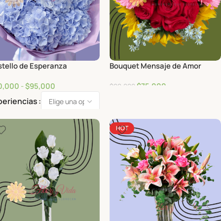
tello de Esperanza
Bouquet Mensaje de Amor
0,000
-
$
95,000
$
75,000
$
90,000
periencias
HOT