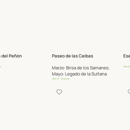
s del Peñón
Paseo de las Ceibas
Es
0
Marzo: Brisa de los Samanes
,
$
1
Mayo: Legado de la Sultana
$
55,000