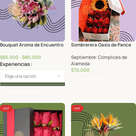
Bouquet Aroma de Encuentro
Sombrerera Oasis de Pance
$
65,000
-
$
80,000
Septiembre: Cómplices de
Alameda
Experiencias
$
70,000
Añadir Al Carrito
Seleccionar Opciones
HOT
HOT