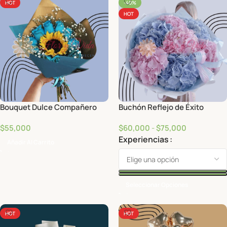
HOT
-40%
HOT
Bouquet Dulce Compañero
Buchón Reflejo de Éxito
$
55,000
$
60,000
-
$
75,000
Experiencias
Añadir Al Carrito
Seleccionar Opciones
HOT
HOT