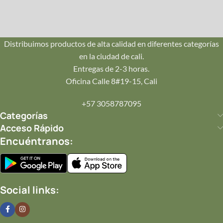
Repartos seguros en Pance, Ciudad Jardín, Oeste y Norte.
¡Llegamos hoy mismo!
Distribuimos productos de alta calidad en diferentes categorías
en la ciudad de cali.
💌
Entregas de 2-3 horas.
Tu Mensaje
Oficina Calle 8#19-15, Cali
Incluye una tarjeta personalizada con tu mensaje impreso
+57 3058787095
en papelería de lujo.
Categorías
Acceso Rápido
Encuéntranos:
✨
Completa tu Regalo
Añade
joyería
,
perfumes
o
postres
.
Social links:
Ver detalles de entrega y garantía en Cali