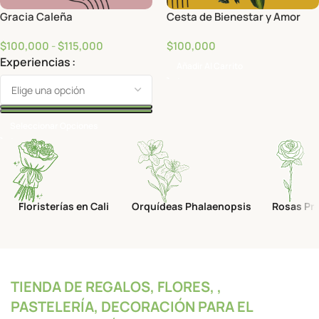
Gracia Caleña
Cesta de Bienestar y Amor
$
100,000
-
$
115,000
$
100,000
Experiencias
Añadir Al Carrito
Seleccionar Opciones
Floristerías en Cali
Orquídeas Phalaenopsis
Rosas Pr
TIENDA DE REGALOS, FLORES, ,
PASTELERÍA, DECORACIÓN PARA EL