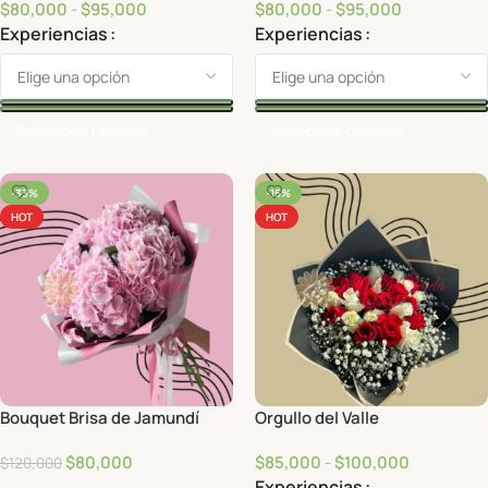
$
80,000
-
$
95,000
$
80,000
-
$
95,000
Experiencias
Experiencias
Seleccionar Opciones
Seleccionar Opciones
-33%
-15%
HOT
HOT
Bouquet Brisa de Jamundí
Orgullo del Valle
$
80,000
$
85,000
-
$
100,000
$
120,000
Experiencias