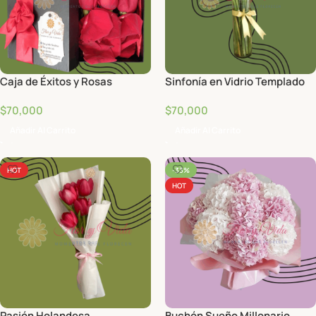
Caja de Éxitos y Rosas
Sinfonía en Vidrio Templado
$
70,000
$
70,000
Añadir Al Carrito
Añadir Al Carrito
HOT
-33%
HOT
Pasión Holandesa
Buchón Sueño Millonario