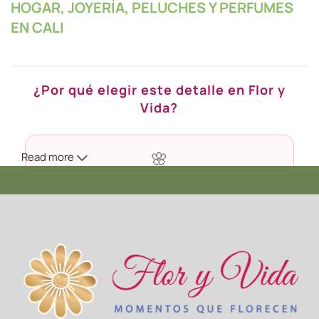
HOGAR, JOYERÍA, PELUCHES Y PERFUMES
EN CALI
¿Por qué elegir este detalle en Flor y
Vida?
Read more
🌸
Calidad Premium
Seleccionamos cada flor en su punto exacto de apertura
para que dure más tiempo en casa.
🚚
Envío en Cali