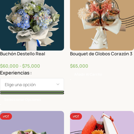
Buchón Destello Real
Bouquet de Globos Corazón 3
$
60,000
-
$
75,000
$
65,000
Experiencias
Añadir Al Carrito
Seleccionar Opciones
HOT
HOT