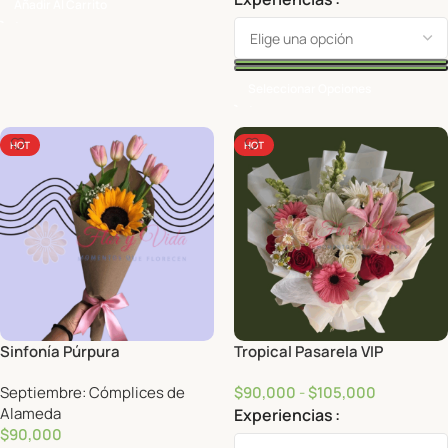
Añadir Al Carrito
Seleccionar Opciones
HOT
HOT
Sinfonía Púrpura
Tropical Pasarela VIP
Septiembre: Cómplices de
$
90,000
-
$
105,000
Alameda
Experiencias
$
90,000