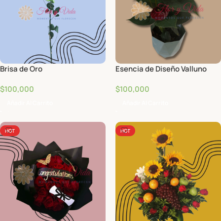
Brisa de Oro
Esencia de Diseño Valluno
$
100,000
$
100,000
Añadir Al Carrito
Añadir Al Carrito
HOT
HOT