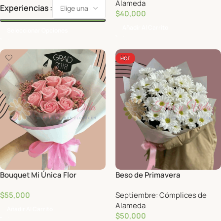
Alameda
Experiencias
$
40,000
Añadir Al Carrito
Seleccionar Opciones
HOT
Bouquet Mi Única Flor
Beso de Primavera
$
55,000
Septiembre: Cómplices de
Alameda
Añadir Al Carrito
$
50,000