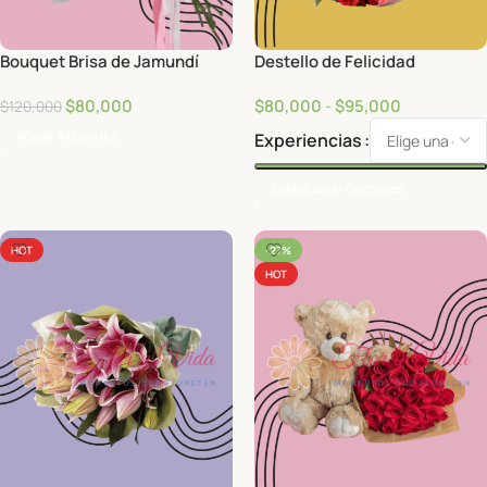
Bouquet Brisa de Jamundí
Destello de Felicidad
$
80,000
$
80,000
-
$
95,000
$
120,000
Añadir Al Carrito
Experiencias
Seleccionar Opciones
HOT
-27%
HOT