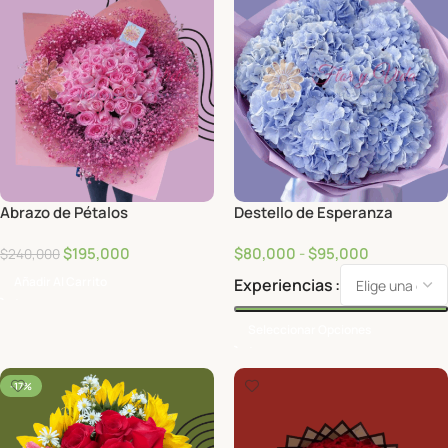
Abrazo de Pétalos
Destello de Esperanza
$
195,000
$
80,000
-
$
95,000
$
240,000
Añadir Al Carrito
Experiencias
Seleccionar Opciones
-17%