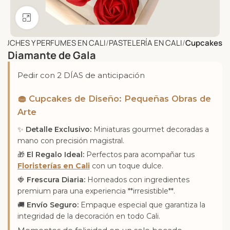
Click to enlarge
PELUCHES Y PERFUMES EN CALI
PASTELERÍA EN CALI
Cupcakes
Diamante de Gala
Pedir con 2 DÍAS de anticipación
🧁 Cupcakes de Diseño: Pequeñas Obras de
Arte
✨
Detalle Exclusivo:
Miniaturas gourmet decoradas a
mano con precisión magistral.
🎁
El Regalo Ideal:
Perfectos para acompañar tus
Floristerías en Cali
con un toque dulce.
🍓
Frescura Diaria:
Horneados con ingredientes
premium para una experiencia **irresistible**.
🚚
Envío Seguro:
Empaque especial que garantiza la
integridad de la decoración en todo Cali.