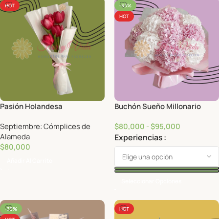
HOT
-33%
HOT
Pasión Holandesa
Buchón Sueño Millonario
Septiembre: Cómplices de
$
80,000
-
$
95,000
Alameda
Experiencias
$
80,000
Añadir Al Carrito
Seleccionar Opciones
-33%
HOT