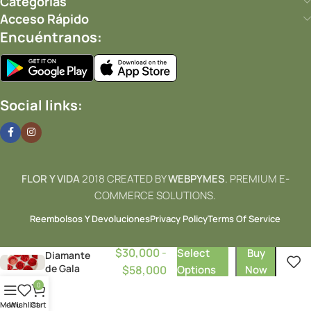
Categorías
Acceso Rápido
Encuéntranos:
✨
Completa tu Regalo
Añade
joyería
,
perfumes
o
postres
.
Social links:
Ver detalles de entrega y garantía en Cali
FLOR Y VIDA
2018 CREATED BY
WEBPYMES
. PREMIUM E-
COMMERCE SOLUTIONS.
Reembolsos Y Devoluciones
Privacy Policy
Terms Of Service
$
30,000
-
Select
Buy
Diamante
de Gala
$
58,000
Options
Now
0
Menu
Wishlist
Cart