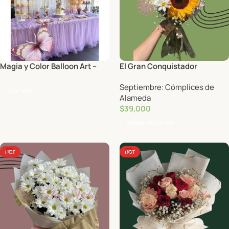
Magia y Color Balloon Art –
El Gran Conquistador
Decoración con globos
Septiembre: Cómplices de
Leer Más
Alameda
$
39,000
Añadir Al Carrito
HOT
HOT