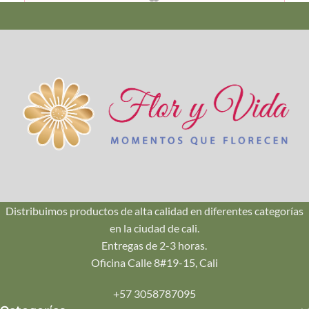
Calidad Premium
Seleccionamos cada flor en su punto exacto de apertura
para que dure más tiempo en casa.
🚚
Envío en Cali
Repartos seguros en Pance, Ciudad Jardín, Oeste y Norte.
¡Llegamos hoy mismo!
Distribuimos productos de alta calidad en diferentes categorías
en la ciudad de cali.
💌
Entregas de 2-3 horas.
Tu Mensaje
Oficina Calle 8#19-15, Cali
Incluye una tarjeta personalizada con tu mensaje impreso
+57 3058787095
en papelería de lujo.