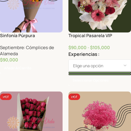
Sinfonía Púrpura
Tropical Pasarela VIP
Septiembre: Cómplices de
$
90,000
-
$
105,000
Alameda
Experiencias
$
90,000
Añadir Al Carrito
Seleccionar Opciones
HOT
HOT