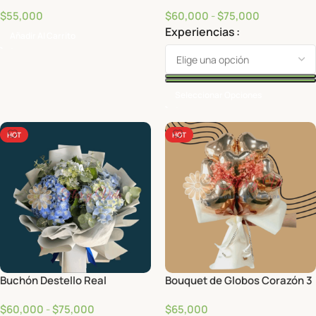
$
55,000
$
60,000
-
$
75,000
Experiencias
Añadir Al Carrito
Seleccionar Opciones
HOT
HOT
Buchón Destello Real
Bouquet de Globos Corazón 3
$
60,000
-
$
75,000
$
65,000