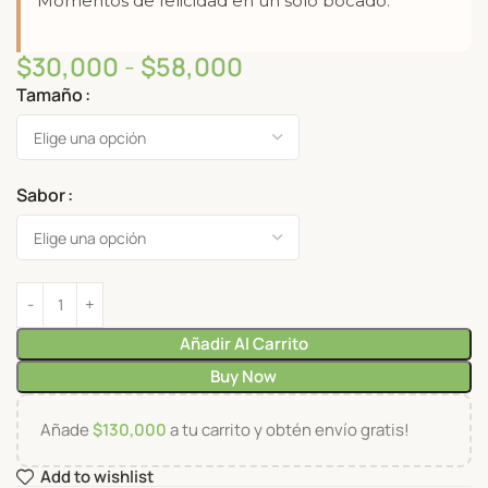
Momentos de felicidad en un solo bocado.
$
30,000
-
$
58,000
Tamaño
Sabor
Añadir Al Carrito
Buy Now
Añade
$
130,000
a tu carrito y obtén envío gratis!
Add to wishlist