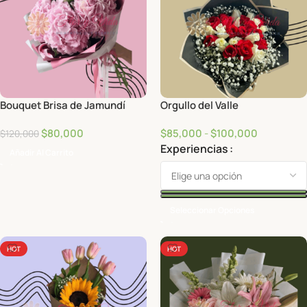
Bouquet Brisa de Jamundí
Orgullo del Valle
$
80,000
$
85,000
-
$
100,000
$
120,000
Experiencias
Añadir Al Carrito
Seleccionar Opciones
HOT
HOT