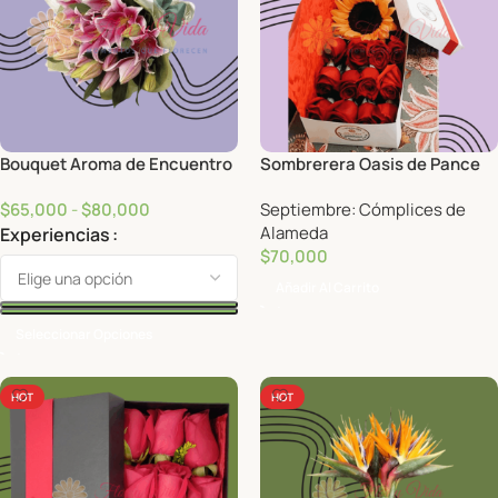
Bouquet Aroma de Encuentro
Sombrerera Oasis de Pance
$
65,000
-
$
80,000
Septiembre: Cómplices de
Alameda
Experiencias
$
70,000
Añadir Al Carrito
Seleccionar Opciones
HOT
HOT