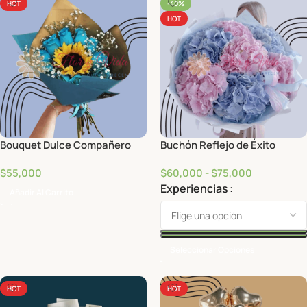
HOT
-40%
HOT
Bouquet Dulce Compañero
Buchón Reflejo de Éxito
$
55,000
$
60,000
-
$
75,000
Experiencias
Añadir Al Carrito
Seleccionar Opciones
HOT
HOT