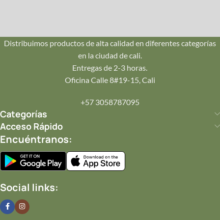
Repartos seguros en Pance, Ciudad Jardín, Oeste y Norte.
¡Llegamos hoy mismo!
Distribuimos productos de alta calidad en diferentes categorías
en la ciudad de cali.
💌
Entregas de 2-3 horas.
Tu Mensaje
Oficina Calle 8#19-15, Cali
Incluye una tarjeta personalizada con tu mensaje impreso
+57 3058787095
en papelería de lujo.
Categorías
Acceso Rápido
Encuéntranos:
✨
Completa tu Regalo
Añade
joyería
,
perfumes
o
postres
.
Social links:
Ver detalles de entrega y garantía en Cali