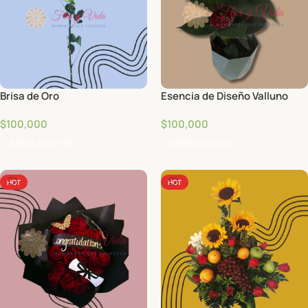
Brisa de Oro
Esencia de Diseño Valluno
$
100,000
$
100,000
Añadir Al Carrito
Añadir Al Carrito
HOT
HOT