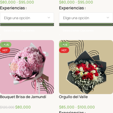
$
80,000
-
$
95,000
$
80,000
-
$
95,000
Experiencias
Experiencias
Seleccionar Opciones
Seleccionar Opciones
-33%
-15%
HOT
HOT
Bouquet Brisa de Jamundí
Orgullo del Valle
$
80,000
$
85,000
-
$
100,000
$
120,000
Experiencias