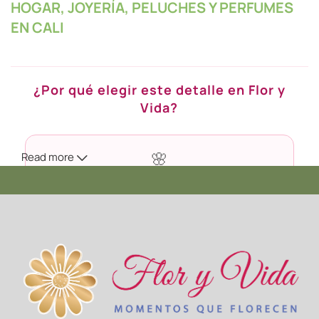
HOGAR, JOYERÍA, PELUCHES Y PERFUMES
EN CALI
¿Por qué elegir este detalle en Flor y
Vida?
Read more
🌸
Calidad Premium
Seleccionamos cada flor en su punto exacto de apertura
para que dure más tiempo en casa.
🚚
Envío en Cali