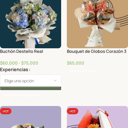
Buchón Destello Real
Bouquet de Globos Corazón 3
$
60,000
-
$
75,000
$
65,000
Experiencias
Añadir Al Carrito
Seleccionar Opciones
HOT
HOT