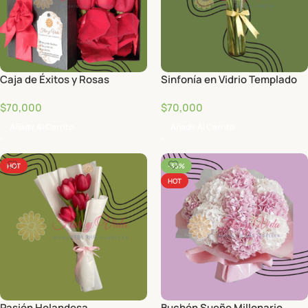
Caja de Éxitos y Rosas
Sinfonía en Vidrio Templado
$
70,000
$
70,000
Añadir Al Carrito
Añadir Al Carrito
HOT
-33%
HOT
Pasión Holandesa
Buchón Sueño Millonario