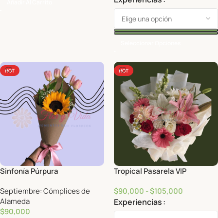
Añadir Al Carrito
Seleccionar Opciones
HOT
HOT
Sinfonía Púrpura
Tropical Pasarela VIP
Septiembre: Cómplices de
$
90,000
-
$
105,000
Alameda
Experiencias
$
90,000