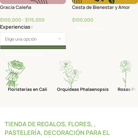
Gracia Caleña
Cesta de Bienestar y Amor
$
100,000
-
$
115,000
$
100,000
Experiencias
Añadir Al Carrito
Seleccionar Opciones
Floristerías en Cali
Orquídeas Phalaenopsis
Rosas Pr
TIENDA DE REGALOS, FLORES, ,
PASTELERÍA, DECORACIÓN PARA EL