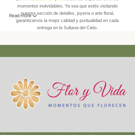
momentos inolvidables. Ya sea que estés visitando
nuestra sección de detalles, joyería o arte floral,
Read more
garantizamos la mejor calidad y puntualidad en cada
entrega en la Sultana del Cielo.
💐 Bouquets
🌸 Orquídeas
💎 Joyería
🌹 Rosas Eternas
🍰 Pastelería
🧸 Osos de Foami
¿Por qué elegir Flor y Vida para tus regalos
en Cali? (Leer más)