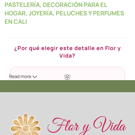
PASTELERÍA, DECORACIÓN PARA EL
HOGAR, JOYERÍA, PELUCHES Y PERFUMES
EN CALI
¿Por qué elegir este detalle en Flor y
Vida?
Read more
🌸
Calidad Premium
Seleccionamos cada flor en su punto exacto de apertura
para que dure más tiempo en casa.
🚚