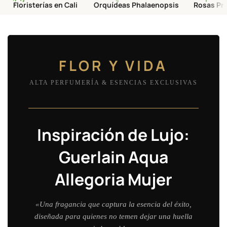
Floristerías en Cali
Orquídeas Phalaenopsis
Rosas Pr
FLOR Y VIDA
ALTA PERFUMERÍA & ESENCIAS EXCLUSIVAS
Inspiración de Lujo:
Guerlain Aqua
Allegoria Mujer
«Una fragancia que captura la esencia del éxito,
diseñada para quienes no temen dejar una huella