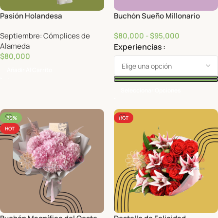
Pasión Holandesa
Buchón Sueño Millonario
Septiembre: Cómplices de
$
80,000
-
$
95,000
Alameda
Experiencias
$
80,000
Añadir Al Carrito
Seleccionar Opciones
-33%
HOT
HOT