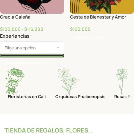
Gracia Caleña
Cesta de Bienestar y Amor
$
100,000
-
$
115,000
$
100,000
Experiencias
Añadir Al Carrito
Seleccionar Opciones
Floristerías en Cali
Orquídeas Phalaenopsis
Rosas Pr
TIENDA DE REGALOS, FLORES, ,