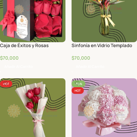
Caja de Éxitos y Rosas
Sinfonía en Vidrio Templado
$
70,000
$
70,000
Añadir Al Carrito
Añadir Al Carrito
HOT
-33%
HOT