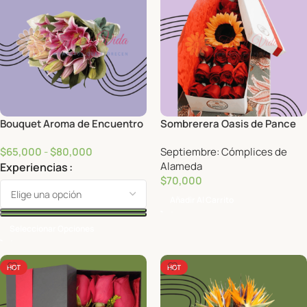
Bouquet Aroma de Encuentro
Sombrerera Oasis de Pance
$
65,000
-
$
80,000
Septiembre: Cómplices de
Alameda
Experiencias
$
70,000
Añadir Al Carrito
Seleccionar Opciones
HOT
HOT