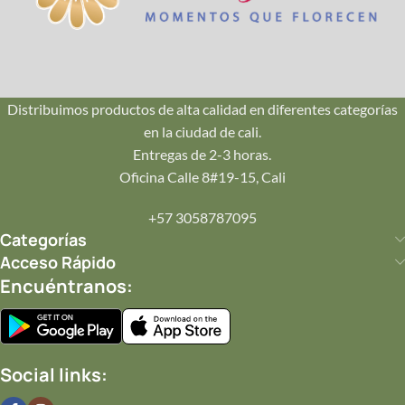
Envío en Cali
Repartos seguros en Pance, Ciudad Jardín, Oeste y Norte.
¡Llegamos hoy mismo!
Distribuimos productos de alta calidad en diferentes categorías
en la ciudad de cali.
💌
Entregas de 2-3 horas.
Tu Mensaje
Oficina Calle 8#19-15, Cali
Incluye una tarjeta personalizada con tu mensaje impreso
+57 3058787095
en papelería de lujo.
Categorías
Acceso Rápido
Encuéntranos:
✨
Completa tu Regalo
Añade
joyería
,
perfumes
o
postres
.
Social links: