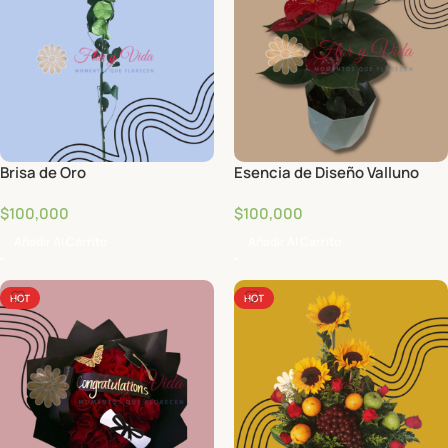
Brisa de Oro
Esencia de Diseño Valluno
$
100,000
$
100,000
Añadir Al Carrito
Añadir Al Carrito
HOT
HOT