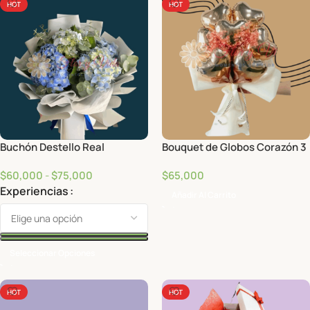
HOT
HOT
Buchón Destello Real
Bouquet de Globos Corazón 3
$
60,000
-
$
75,000
$
65,000
Experiencias
Añadir Al Carrito
Seleccionar Opciones
HOT
HOT