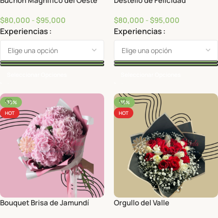
Buchón Magnífico del Oeste
Destello de Felicidad
$
80,000
-
$
95,000
$
80,000
-
$
95,000
Experiencias
Experiencias
Seleccionar Opciones
Seleccionar Opciones
-33%
-15%
HOT
HOT
Bouquet Brisa de Jamundí
Orgullo del Valle