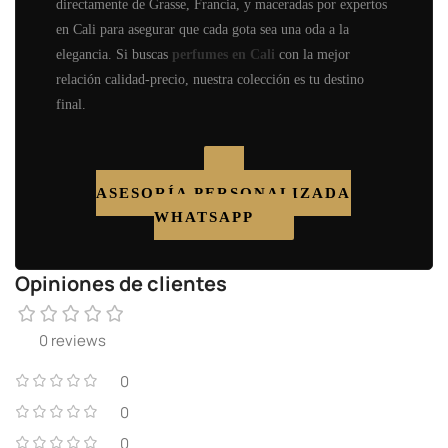
directamente de Grasse, Francia, y maceradas por expertos
en Cali para asegurar que cada gota sea una oda a la
elegancia. Si buscas
perfumes en Cali
con la mejor
relación calidad-precio, nuestra colección es tu destino
final.
ASESORÍA PERSONALIZADA
WHATSAPP
Opiniones de clientes
0 reviews
0
0
0