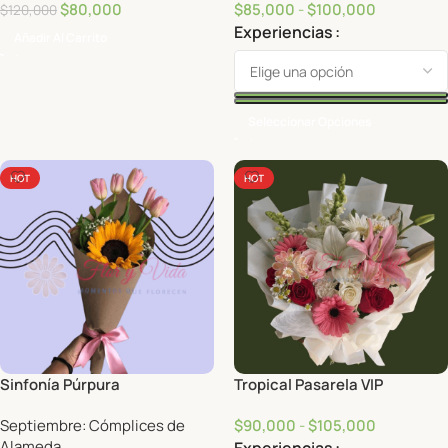
$
80,000
$
85,000
-
$
100,000
$
120,000
Experiencias
Añadir Al Carrito
Seleccionar Opciones
HOT
HOT
Sinfonía Púrpura
Tropical Pasarela VIP
Septiembre: Cómplices de
$
90,000
-
$
105,000
Alameda