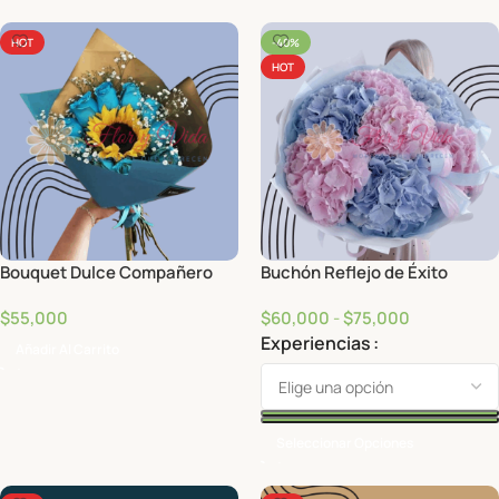
HOT
-40%
HOT
Bouquet Dulce Compañero
Buchón Reflejo de Éxito
$
55,000
$
60,000
-
$
75,000
Experiencias
Añadir Al Carrito
Seleccionar Opciones