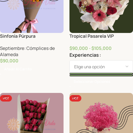
Sinfonía Púrpura
Tropical Pasarela VIP
Septiembre: Cómplices de
$
90,000
-
$
105,000
Alameda
Experiencias
$
90,000
Añadir Al Carrito
Seleccionar Opciones
HOT
HOT