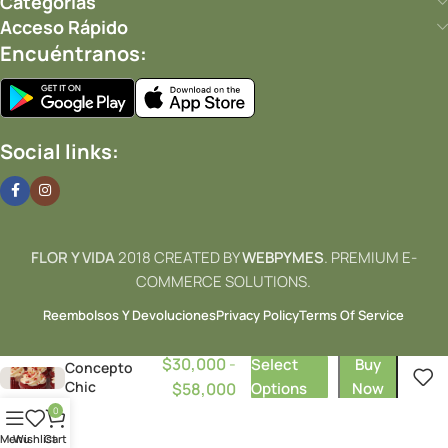
Categorías
Acceso Rápido
Encuéntranos:
✨
Completa tu Regalo
Añade
joyería
,
perfumes
o
postres
.
Social links:
Ver detalles de entrega y garantía en Cali
FLOR Y VIDA
2018 CREATED BY
WEBPYMES
. PREMIUM E-
COMMERCE SOLUTIONS.
Reembolsos Y Devoluciones
Privacy Policy
Terms Of Service
$
30,000
-
Select
Buy
Concepto
Chic
$
58,000
Options
Now
0
Menu
Wishlist
Cart