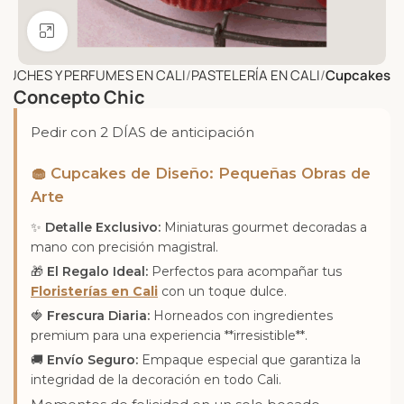
Click to enlarge
PELUCHES Y PERFUMES EN CALI
PASTELERÍA EN CALI
Cupcakes
Concepto Chic
Pedir con 2 DÍAS de anticipación
🧁 Cupcakes de Diseño: Pequeñas Obras de
Arte
✨
Detalle Exclusivo:
Miniaturas gourmet decoradas a
mano con precisión magistral.
🎁
El Regalo Ideal:
Perfectos para acompañar tus
Floristerías en Cali
con un toque dulce.
🍓
Frescura Diaria:
Horneados con ingredientes
premium para una experiencia **irresistible**.
🚚
Envío Seguro:
Empaque especial que garantiza la
integridad de la decoración en todo Cali.