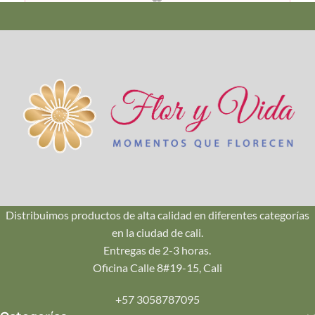
Calidad Premium
Seleccionamos cada flor en su punto exacto de apertura
para que dure más tiempo en casa.
🚚
Envío en Cali
Repartos seguros en Pance, Ciudad Jardín, Oeste y Norte.
¡Llegamos hoy mismo!
Distribuimos productos de alta calidad en diferentes categorías
en la ciudad de cali.
💌
Entregas de 2-3 horas.
Tu Mensaje
Oficina Calle 8#19-15, Cali
Incluye una tarjeta personalizada con tu mensaje impreso
+57 3058787095
en papelería de lujo.