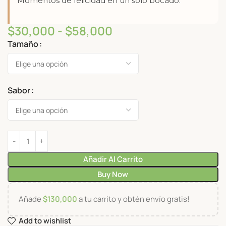
Momentos de felicidad en un solo bocado.
$
30,000
-
$
58,000
Tamaño
Sabor
Añadir Al Carrito
Buy Now
Añade
$
130,000
a tu carrito y obtén envío gratis!
Add to wishlist