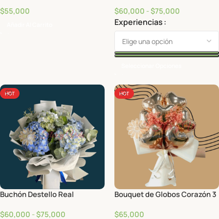
$
55,000
$
60,000
-
$
75,000
Experiencias
Añadir Al Carrito
Seleccionar Opciones
HOT
HOT
Buchón Destello Real
Bouquet de Globos Corazón 3
$
60,000
-
$
75,000
$
65,000