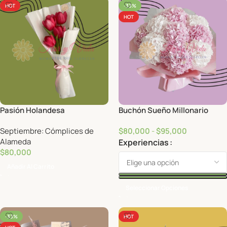
HOT
-33%
HOT
Pasión Holandesa
Buchón Sueño Millonario
Septiembre: Cómplices de
$
80,000
-
$
95,000
Alameda
Experiencias
$
80,000
Añadir Al Carrito
Seleccionar Opciones
-33%
HOT