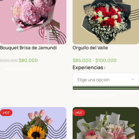
Bouquet Brisa de Jamundí
Orgullo del Valle
$
80,000
$
85,000
-
$
100,000
$
120,000
Experiencias
Añadir Al Carrito
Seleccionar Opciones
HOT
HOT