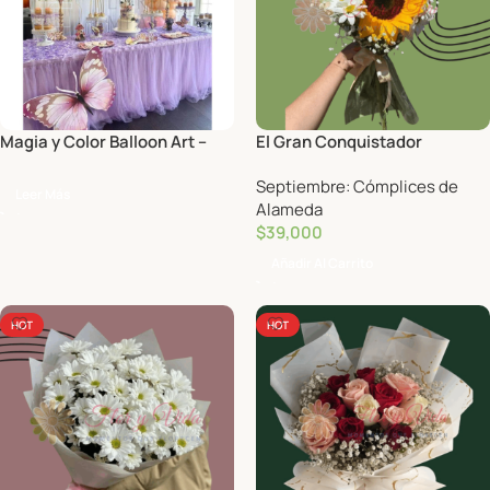
Magia y Color Balloon Art –
El Gran Conquistador
Decoración con globos
Septiembre: Cómplices de
Leer Más
Alameda
$
39,000
Añadir Al Carrito
HOT
HOT