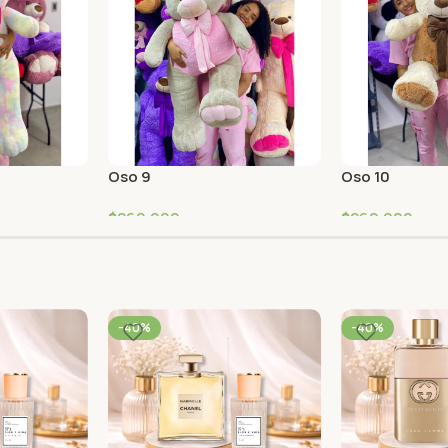
Oso 9
Oso 10
$
260,000
$
260,000
-40%
-40%