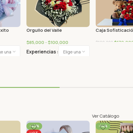
Éxito
Orgullo del Valle
Caja Sofisticaci
$
85,000
-
$
100,000
$
170,00
$
190,000
Experiencias
Ver Catálogo
-40%
-14%