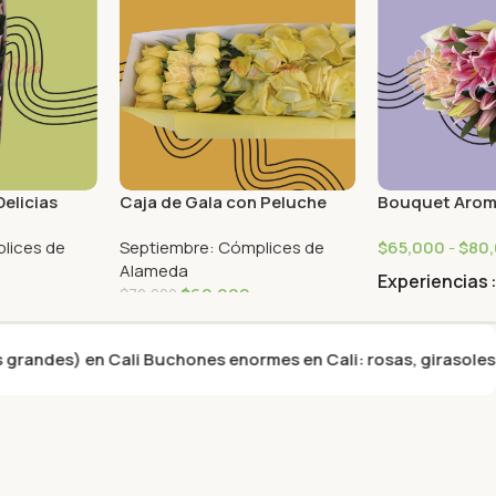
Delicias
Caja de Gala con Peluche
Bouquet Arom
Encuentro
lices de
Septiembre: Cómplices de
$
65,000
-
$
80
Alameda
Experiencias
$
60,000
$
70,000
 en Cali Buchones enormes en Cali: rosas, girasoles y más. El 