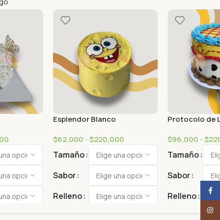
ogo
Esplendor Blanco
Protocolo de 
000
$
62,000
-
$
220,000
$
96,000
-
$
22
Tamaño
Tamaño
Sabor
Sabor
Face
Relleno
Relleno
Insta