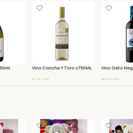
750ml
Vino Concha Y Toro x750ML
Vino Gato Neg
nay Blanco
Sauvin Reservado
Merlot
$
43,610
$
62,650