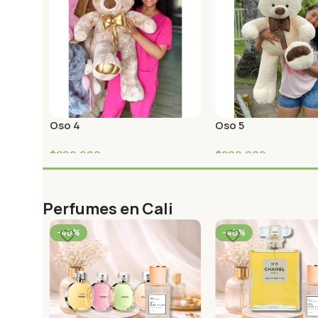
Oso 4
Oso 5
$
200,000
$
200,000
Perfumes en Cali
-40%
-40%