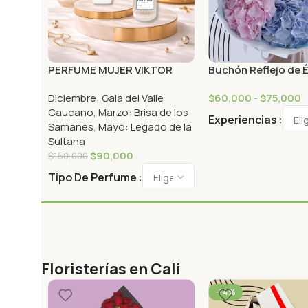
PERFUME MUJER VIKTOR
Buchón Reflejo de 
ROLF FLOWERBOMB DEW
Diciembre: Gala del Valle
$
60,000
-
$
75,000
EDP 100ML.
Caucano
,
Marzo: Brisa de los
Experiencias
Samanes
,
Mayo: Legado de la
Sultana
$
90,000
$
150,000
Tipo De Perfume
Floristerías en Cali
-14%