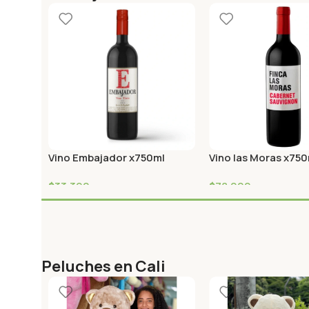
Vino Embajador x750ml
Vino las Moras x75
Chileno Tinto
Cabernet Sauvigno
$
33,390
$
78,000
Peluches en Cali