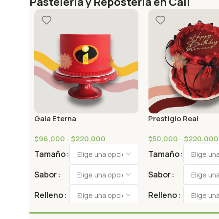
Pastelería y Repostería en Cali
Gala Eterna
Prestigio Real
$
96,000
-
$
220,000
$
50,000
-
$
220,000
Tamaño
Tamaño
Sabor
Sabor
Relleno
Relleno