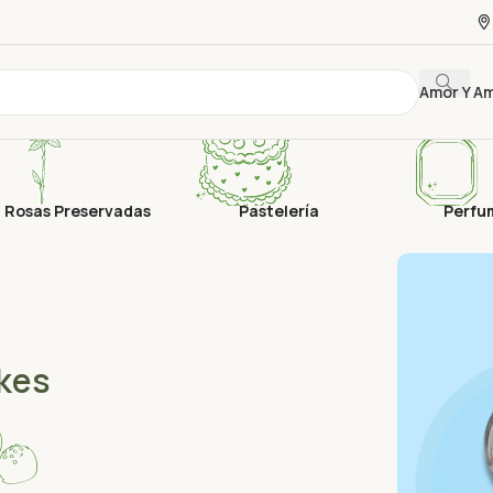
Amor Y A
Rosas Preservadas
Pastelería
Perfu
kes
Aho
en 