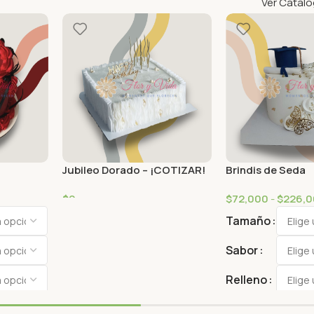
Ver Catál
Jubileo Dorado – ¡COTIZAR!
Brindis de Seda
$
0
$
72,000
-
$
226,
Tamaño
Sabor
Relleno