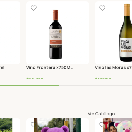
0ml
Vino Frontera x750ML
Vino las Moras x
n Tinto
Carmenet
Reserva Chardon
$
65,730
$
101,150
Ver Catálogo