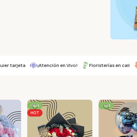
Alta
Aplica para 
El Día de la 
ARM
DES
arjeta
¡Atención en Vivo!
Floristerías en cali
Pro
COM
-15%
-11%
HOT