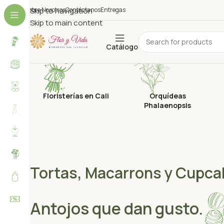
Sobre Nosotros
Skip to navigation
Contáctanos
Entregas
Skip to main content
Catálogo
Floristerías en Cali
Orquídeas
Phalaenopsis
Tortas, Macarrons y Cupca
Antojos que dan gusto.