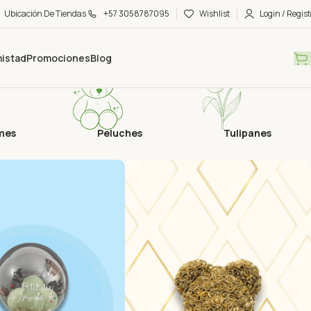
Ubicación De Tiendas
+57 3058787095
Wishlist
Login / Regist
mistad
Promociones
Blog
mes
Peluches
Tulipanes
rra un 30%
Temporada