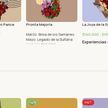
ón Pance
Pronta Mejoría
La Joya de la 
0
Marzo: Brisa de los Samanes
,
$
140,000
-
$
15
Mayo: Legado de la Sultana
Experiencias
$
80,000
$
100,000
-14%
HOT