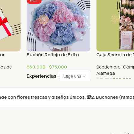
HOT
mor
Buchón Reflejo de Éxito
Caja Secreta de 
ces de
$
60,000
-
$
75,000
Septiembre: Cómp
Alameda
Experiencias
$
60,000
$
70,000
lores frescas y diseños únicos. 🎁
2. Buchones (ramos grandes)