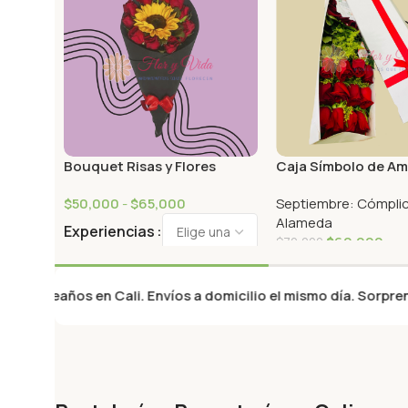
Bouquet Risas y Flores
Caja Símbolo de A
$
50,000
-
$
65,000
Septiembre: Cómpli
Alameda
Experiencias
$
60,000
$
70,000
años en Cali. Envíos a domicilio el mismo día. Sorprende con f