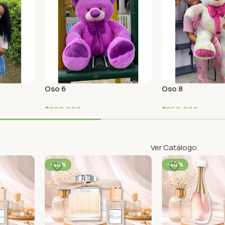
Oso 6
Oso 8
$
200,000
$
260,000
Ver Catálogo
-40%
-40%