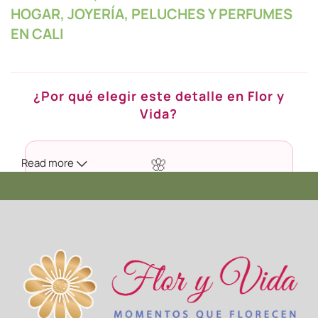
HOGAR, JOYERÍA, PELUCHES Y PERFUMES
EN CALI
¿Por qué elegir este detalle en Flor y
Vida?
Read more
🌸
Calidad Premium
Seleccionamos cada flor en su punto exacto de apertura
para que dure más tiempo en casa.
🚚
Envío en Cali