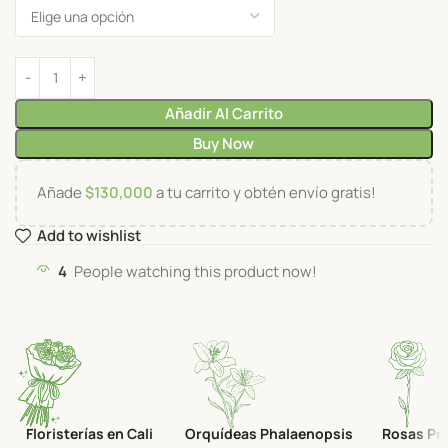
Añadir Al Carrito
Buy Now
Añade
$
130,000
a tu carrito y obtén envío gratis!
Add to wishlist
4
People watching this product now!
Floristerías en Cali
Orquídeas Phalaenopsis
Rosas Pr