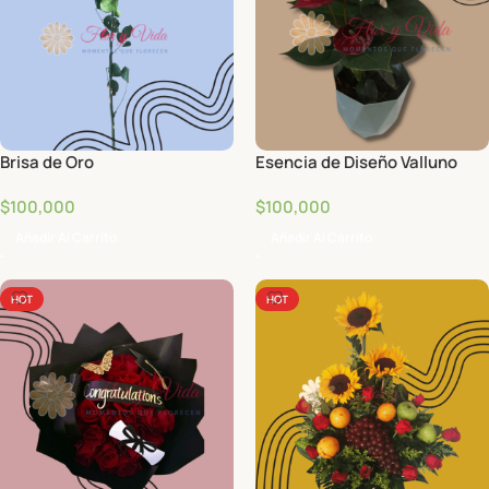
Brisa de Oro
Esencia de Diseño Valluno
$
100,000
$
100,000
Añadir Al Carrito
Añadir Al Carrito
HOT
HOT