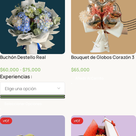
Buchón Destello Real
Bouquet de Globos Corazón 3
$
60,000
-
$
75,000
$
65,000
Experiencias
Añadir Al Carrito
Seleccionar Opciones
HOT
HOT