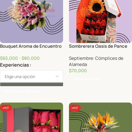
Bouquet Aroma de Encuentro
Sombrerera Oasis de Pance
$
65,000
-
$
80,000
Septiembre: Cómplices de
Alameda
Experiencias
$
70,000
Añadir Al Carrito
Seleccionar Opciones
HOT
HOT