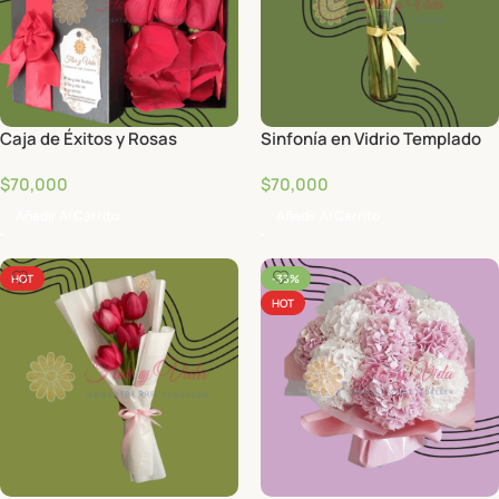
Caja de Éxitos y Rosas
Sinfonía en Vidrio Templado
$
70,000
$
70,000
Añadir Al Carrito
Añadir Al Carrito
HOT
-33%
HOT