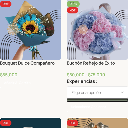
HOT
-40%
HOT
Bouquet Dulce Compañero
Buchón Reflejo de Éxito
$
55,000
$
60,000
-
$
75,000
Experiencias
Añadir Al Carrito
Seleccionar Opciones
HOT
HOT