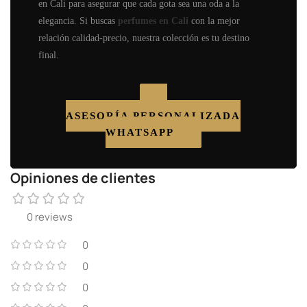
en Cali para asegurar que cada gota sea una oda a la
elegancia. Si buscas
perfumes en Cali
con la mejor
relación calidad-precio, nuestra colección es tu destino
final.
ASESORÍA PERSONALIZADA
WHATSAPP
Opiniones de clientes
0 reviews
0
0
0