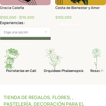
Gracia Caleña
Cesta de Bienestar y Amor
$
100,000
-
$
115,000
$
100,000
Experiencias
Añadir Al Carrito
Seleccionar Opciones
Floristerías en Cali
Orquídeas Phalaenopsis
Rosas Pr
TIENDA DE REGALOS, FLORES, ,
PASTELERÍA, DECORACIÓN PARA EL