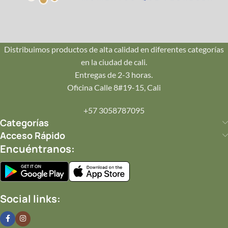
Repartos seguros en Pance, Ciudad Jardín, Oeste y Norte.
¡Llegamos hoy mismo!
Distribuimos productos de alta calidad en diferentes categorías
en la ciudad de cali.
💌
Entregas de 2-3 horas.
Tu Mensaje
Oficina Calle 8#19-15, Cali
Incluye una tarjeta personalizada con tu mensaje impreso
+57 3058787095
en papelería de lujo.
Categorías
Acceso Rápido
Encuéntranos:
✨
Completa tu Regalo
Añade
joyería
,
perfumes
o
postres
.
Social links: