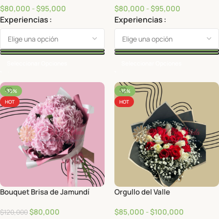
$
80,000
-
$
95,000
$
80,000
-
$
95,000
Experiencias
Experiencias
Seleccionar Opciones
Seleccionar Opciones
-33%
-15%
HOT
HOT
Bouquet Brisa de Jamundí
Orgullo del Valle
$
80,000
$
85,000
-
$
100,000
$
120,000